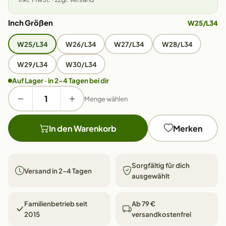
Inch Größen
W25/L34
W25/L34
W26/L34
W27/L34
W28/L34
W29/L34
W30/L34
Auf Lager · in 2–4 Tagen bei dir
Menge wählen
In den Warenkorb
Merken
Sorgfältig für dich
Versand in 2–4 Tagen
ausgewählt
Familienbetrieb seit
Ab 79 €
2015
versandkostenfrei