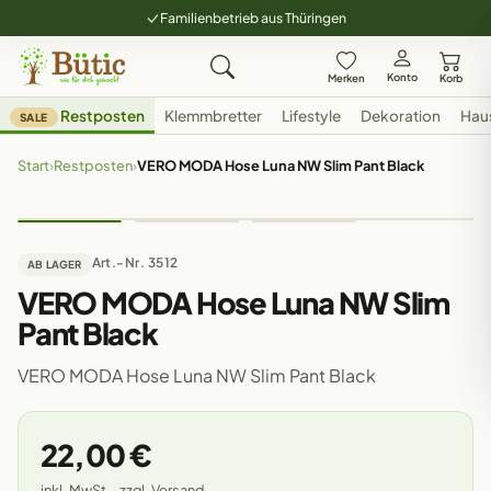
Familienbetrieb aus Thüringen
Konto
Merken
Korb
Restposten
Klemmbretter
Lifestyle
Dekoration
Hau
SALE
Start
›
Restposten
›
VERO MODA Hose Luna NW Slim Pant Black
Art.-Nr. 3512
AB LAGER
VERO MODA Hose Luna NW Slim
Pant Black
VERO MODA Hose Luna NW Slim Pant Black
22,00 €
inkl. MwSt. · zzgl. Versand