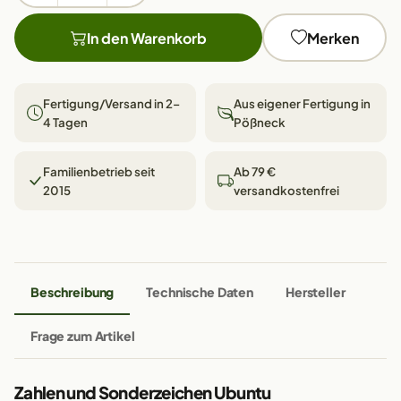
In den Warenkorb
Merken
Fertigung/Versand in 2–
Aus eigener Fertigung in
4 Tagen
Pößneck
Familienbetrieb seit
Ab 79 €
2015
versandkostenfrei
Beschreibung
Technische Daten
Hersteller
Frage zum Artikel
Zahlen und Sonderzeichen Ubuntu