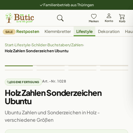
Familienbetrieb aus Thüringen
Konto
Merken
Korb
Restposten
Klemmbretter
Lifestyle
Dekoration
Hau
SALE
Start
›
Lifestyle
›
Schilder
›
Buchstaben/Zahlen
›
Holz Zahlen Sonderzeichen Ubuntu
Art.-Nr. 1028
EIGENE FERTIGUNG
Holz Zahlen Sonderzeichen
Ubuntu
Ubuntu Zahlen und Sonderzeichen in Holz -
verschiedene Größen