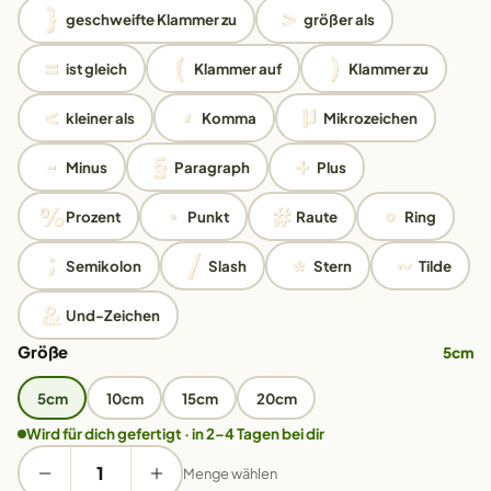
geschweifte Klammer zu
größer als
ist gleich
Klammer auf
Klammer zu
kleiner als
Komma
Mikrozeichen
Minus
Paragraph
Plus
Prozent
Punkt
Raute
Ring
Semikolon
Slash
Stern
Tilde
Und-Zeichen
Größe
5cm
5cm
10cm
15cm
20cm
Wird für dich gefertigt · in 2–4 Tagen bei dir
Menge wählen