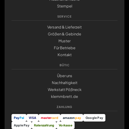
Stempel
SERVICE
Versand & Lieferzeit
Größen & Gebinde
Muster
Für Betriebe
Kontakt
BÜTIC
Über uns
Nachhaltigkeit
Werkstatt Pößneck
klemmbrett.de
ZAHLUNG
Pay
Pal
VISA
master
card
amazon
pay
Google Pay
Apple Pay
Ratenzahlung
Vorkasse