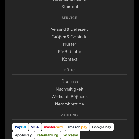
Stempel
SERVICE
Versand & Lieferzeit
Größen & Gebinde
Muster
Für Betriebe
Kontakt
BÜTIC
Über uns
Nachhaltigkeit
Werkstatt Pößneck
klemmbrett.de
ZAHLUNG
Pay
Pal
VISA
master
card
amazon
pay
Google Pay
Apple Pay
Ratenzahlung
Vorkasse