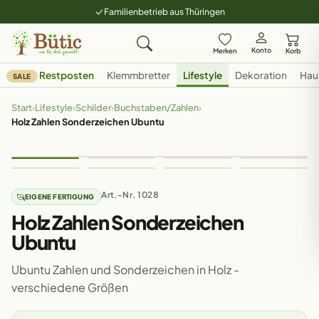
Familienbetrieb aus Thüringen
Konto
Merken
Korb
Restposten
Klemmbretter
Lifestyle
Dekoration
Hau
SALE
Start
›
Lifestyle
›
Schilder
›
Buchstaben/Zahlen
›
Holz Zahlen Sonderzeichen Ubuntu
Art.-Nr. 1028
EIGENE FERTIGUNG
Holz Zahlen Sonderzeichen
Ubuntu
Ubuntu Zahlen und Sonderzeichen in Holz -
verschiedene Größen