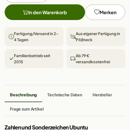
In den Warenkorb
Merken
Fertigung/Versand in 2–
Aus eigener Fertigung in
4 Tagen
Pößneck
Familienbetrieb seit
Ab 79 €
2015
versandkostenfrei
Beschreibung
Technische Daten
Hersteller
Frage zum Artikel
Zahlen und Sonderzeichen Ubuntu