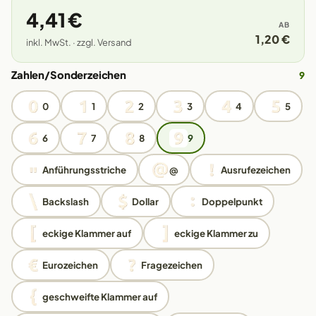
4,41 €
AB
1,20 €
inkl. MwSt. · zzgl. Versand
Zahlen/Sonderzeichen
9
0
1
2
3
4
5
6
7
8
9
Anführungsstriche
@
Ausrufezeichen
Backslash
Dollar
Doppelpunkt
eckige Klammer auf
eckige Klammer zu
Eurozeichen
Fragezeichen
geschweifte Klammer auf