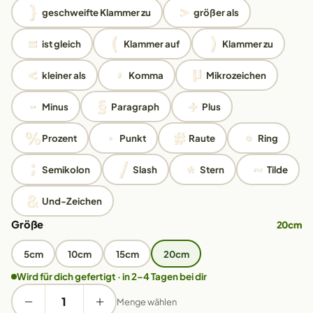
geschweifte Klammer zu
größer als
ist gleich
Klammer auf
Klammer zu
kleiner als
Komma
Mikrozeichen
Minus
Paragraph
Plus
Prozent
Punkt
Raute
Ring
Semikolon
Slash
Stern
Tilde
Und-Zeichen
Größe
20cm
5cm
10cm
15cm
20cm
Wird für dich gefertigt · in 2–4 Tagen bei dir
Menge wählen