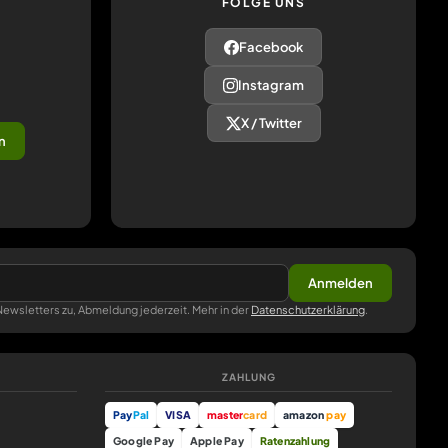
FOLGE UNS
Facebook
Instagram
X / Twitter
n
Anmelden
ewsletters zu, Abmeldung jederzeit. Mehr in der
Datenschutzerklärung
.
ZAHLUNG
Pay
Pal
VISA
master
card
amazon
pay
Google Pay
Apple Pay
Ratenzahlung