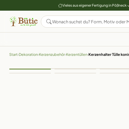
Vieles aus eigener Fertigung in Pößneck
Start
›
Dekoration
›
Kerzenzubehör
›
Kerzentüllen
›
Kerzenhalter Tülle kon