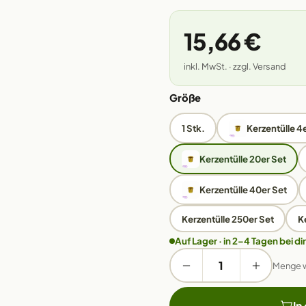
15,66 €
inkl. MwSt. · zzgl. Versand
Größe
1 Stk.
Kerzentülle 4
Kerzentülle 20er Set
Kerzentülle 40er Set
Kerzentülle 250er Set
K
Auf Lager · in 2–4 Tagen bei dir
Menge 
In