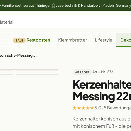
Familienbetrieb aus Thüringen
Lasertechnik & Handarbeit · Made in German
Restposten
Klemmbretter
Lifestyle
Deko
SALE
isch Echt-Messing...
Art.-Nr. 876
AB LAGER
Kerzenhalte
Messing 2
★
★
★
★
★
5,0 · 5 Bewertung
Kerzenhalter konisch aus e
mit konischem Fuß - die pe