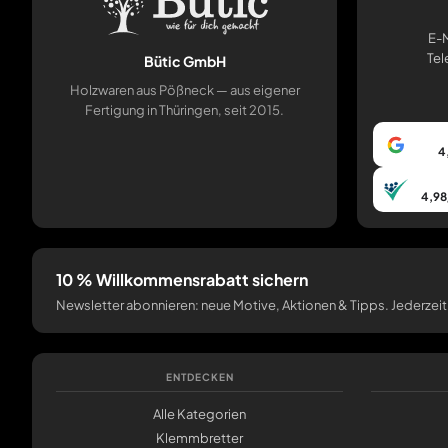
E-M
Tel
Bütic GmbH
Holzwaren aus Pößneck — aus eigener
Fertigung in Thüringen, seit 2015.
4
4,98
10 % Willkommensrabatt sichern
Newsletter abonnieren: neue Motive, Aktionen & Tipps. Jederzeit
ENTDECKEN
Alle Kategorien
Klemmbretter