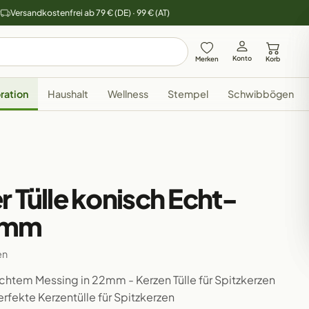
y
Versandkostenfrei ab 79 € (DE) · 99 € (AT)
Konto
Merken
Korb
ration
Haushalt
Wellness
Stempel
Schwibbögen
r Tülle konisch Echt-
2mm
en
chtem Messing in 22mm - Kerzen Tülle für Spitzkerzen
rfekte Kerzentülle für Spitzkerzen