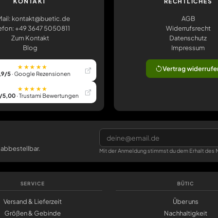
KONTAKT
RECHTLICHES
ail: kontakt@buetic.de
AGB
efon: +49 3647 5050811
Widerrufsrecht
Zum Kontakt
Datenschutz
Blog
Impressum
★★★★★
Vertrag widerrufe
,9/5
· Google Rezensionen
★★★★★
/5,00
· Trustami Bewertungen
 abbestellbar.
Mit der Anmeldung stimmst du dem Erhalt des N
SERVICE
BÜTIC
Versand & Lieferzeit
Über uns
Größen & Gebinde
Nachhaltigkeit