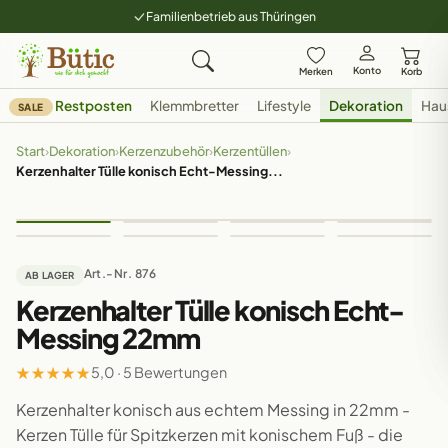
Familienbetrieb aus Thüringen
Konto
Merken
Korb
Restposten
Klemmbretter
Lifestyle
Dekoration
Hau
SALE
Start
›
Dekoration
›
Kerzenzubehör
›
Kerzentüllen
›
Kerzenhalter Tülle konisch Echt-Messing...
Art.-Nr. 876
AB LAGER
Kerzenhalter Tülle konisch Echt-
Messing 22mm
★
★
★
★
★
5,0 · 5 Bewertungen
Kerzenhalter konisch aus echtem Messing in 22mm -
Kerzen Tülle für Spitzkerzen mit konischem Fuß - die