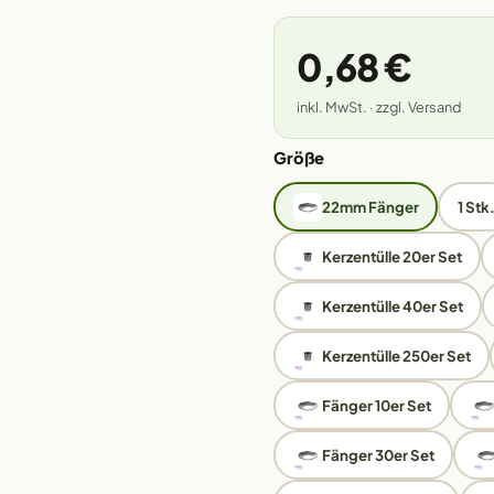
0,68 €
inkl. MwSt. · zzgl. Versand
Größe
22mm Fänger
1 Stk
Kerzentülle 20er Set
Kerzentülle 40er Set
Kerzentülle 250er Set
Fänger 10er Set
Fänger 30er Set