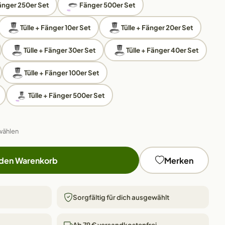
änger 250er Set
Fänger 500er Set
Tülle + Fänger 10er Set
Tülle + Fänger 20er Set
Tülle + Fänger 30er Set
Tülle + Fänger 40er Set
Tülle + Fänger 100er Set
Tülle + Fänger 500er Set
wählen
 den Warenkorb
Merken
Sorgfältig für dich ausgewählt
Ab 79 € versandkostenfrei