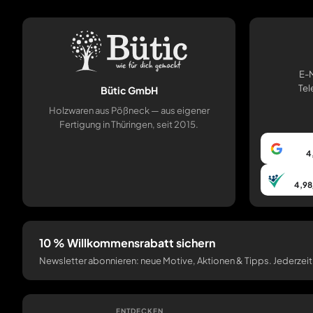
E-M
Tel
Bütic GmbH
Holzwaren aus Pößneck — aus eigener
Fertigung in Thüringen, seit 2015.
4
4,98
10 % Willkommensrabatt sichern
Newsletter abonnieren: neue Motive, Aktionen & Tipps. Jederzeit
ENTDECKEN