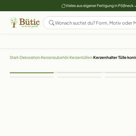
Vieles aus eigener Fertigung in Pößneck
Start
›
Dekoration
›
Kerzenzubehör
›
Kerzentüllen
›
Kerzenhalter Tülle kon