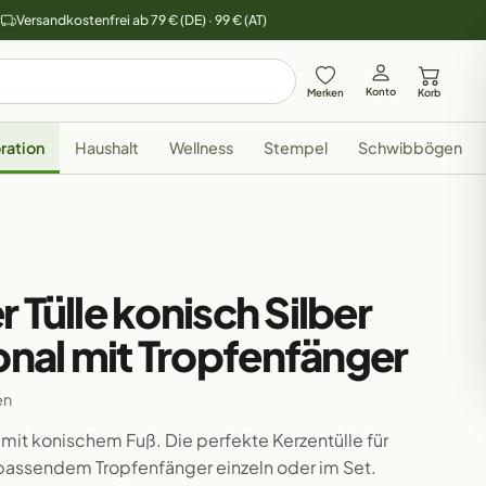
y
Versandkostenfrei ab 79 € (DE) · 99 € (AT)
Konto
Merken
Korb
ration
Haushalt
Wellness
Stempel
Schwibbögen
 Tülle konisch Silber
nal mit Tropfenfänger
en
n mit konischem Fuß. Die perfekte Kerzentülle für
 passendem Tropfenfänger einzeln oder im Set.