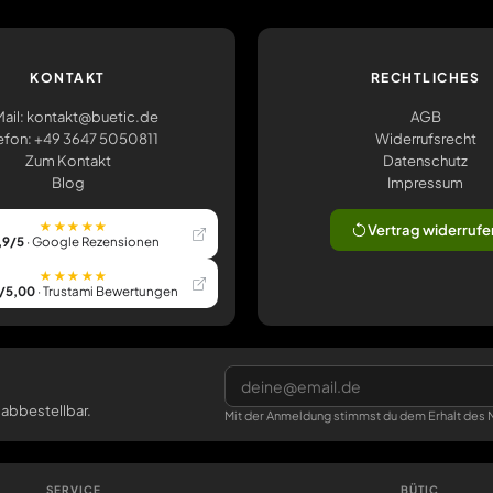
KONTAKT
RECHTLICHES
ail: kontakt@buetic.de
AGB
efon: +49 3647 5050811
Widerrufsrecht
Zum Kontakt
Datenschutz
Blog
Impressum
★★★★★
Vertrag widerrufe
,9/5
· Google Rezensionen
★★★★★
/5,00
· Trustami Bewertungen
 abbestellbar.
Mit der Anmeldung stimmst du dem Erhalt des N
SERVICE
BÜTIC