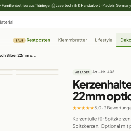
Familienbetrieb aus Thüringen
Lasertechnik & Handarbeit · Made in German
Restposten
Klemmbretter
Lifestyle
Deko
SALE
isch Silber 22mm o...
Art.-Nr. 408
AB LAGER
Kerzenhalter
22mm optio
★
★
★
★
★
5,0 · 3 Bewertung
Kerzentülle für Spitzkerze
Spitzkerzen. Optional mit