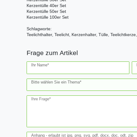
Kerzentülle 40er Set
Kerzentülle 50er Set
Kerzentülle 100er Set
Schlagworte:
Teelichthalter, Teelicht, Kerzenhalter, Tülle, Teelichtkerze
Frage zum Artikel
Ceres::Template.mailFormHoneypotLabel
Ihr Name*
Bitte wählen Sie ein Thema*
Ihre Frage*
Anhang - erlaubt ist jpg, png, svg, pdf, docx, doc, odt, zip