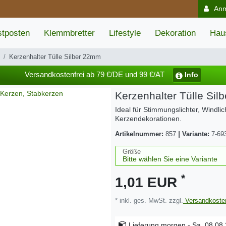
An
tposten
Klemmbretter
Lifestyle
Dekoration
Hau
Kerzenhalter Tülle Silber 22mm
Versandkostenfrei ab 79 €/DE und 99 €/AT
Info
Kerzenhalter Tülle Si
Ideal für Stimmungslichter, Windli
Kerzendekorationen.
Artikelnummer:
857
|
Variante:
7-69
Größe
*
1,01 EUR
* inkl. ges. MwSt. zzgl.
Versandkoste
Lieferung
morgen - Sa. 08.08