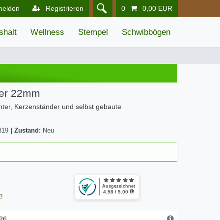
melden
Registrieren
0
0,00 EUR
shalt
Wellness
Stempel
Schwibbögen
lber 22mm
chter, Kerzenständer und selbst gebaute
319
|
Zustand:
Neu
n
.26