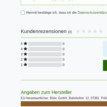
Hiermit bestätige ich, dass ich die
Daten­schutz­erklär
Kundenrezensionen
(0)
0
5
0
4
0
3
0
2
0
1
Angaben zum Hersteller
EU-Verantwortlicher: Bütic GmbH, Bahnhofstr. 12, 07381 Pö