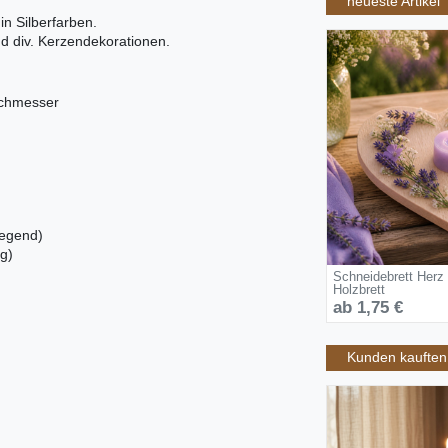
neueste Artikel
in Silberfarben.
nd div. Kerzendekorationen.
rchmesser
iegend)
g)
Schneidebrett Herz
Holzbrett
ab 1,75 €
Kunden kauften 