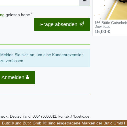
*
ung
gelesen habe.
15€ Bütic Gutschei
Frage absenden
Download
15,00 €
Melden Sie sich an, um eine Kundenrezension
zu verfassen.
Anmelden
ßneck, Deutschland, 036475050811, kontakt@buetic.de
Bütic® und Bütic GmbH® sind eingetragene Marken der Bütic GmbH