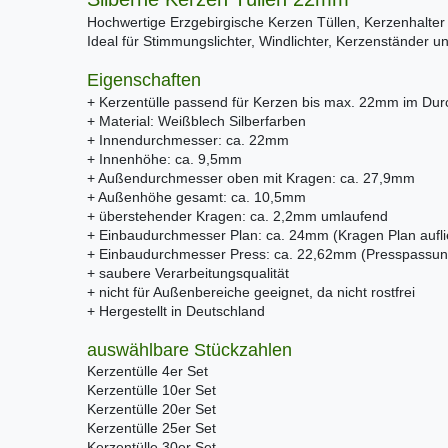
Hochwertige Erzgebirgische Kerzen Tüllen, Kerzenhalter 
Ideal für Stimmungslichter, Windlichter, Kerzenständer u
Eigenschaften
+ Kerzentülle passend für Kerzen bis max. 22mm im Du
+ Material: Weißblech Silberfarben
+ Innendurchmesser: ca. 22mm
+ Innenhöhe: ca. 9,5mm
+ Außendurchmesser oben mit Kragen: ca. 27,9mm
+ Außenhöhe gesamt: ca. 10,5mm
+ überstehender Kragen: ca. 2,2mm umlaufend
+ Einbaudurchmesser Plan: ca. 24mm (Kragen Plan aufl
+ Einbaudurchmesser Press: ca. 22,62mm (Presspassun
+ saubere Verarbeitungsqualität
+ nicht für Außenbereiche geeignet, da nicht rostfrei
+ Hergestellt in Deutschland
auswählbare Stückzahlen
Kerzentülle 4er Set
Kerzentülle 10er Set
Kerzentülle 20er Set
Kerzentülle 25er Set
Kerzentülle 30er Set