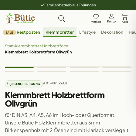
Familienbetrieb aus Thüringen
Konto
Merken
Korb
Restposten
Klemmbretter
Lifestyle
Dekoration
Hau
SALE
Start
›
Klemmbretter
›
Holzbrettform
›
Klemmbrett Holzbrettform Olivgrün
Art.-Nr. 2601
EIGENE FERTIGUNG
Klemmbrett Holzbrettform
Olivgrün
für DIN A3, A4, A5, A6 im Hoch- oder Querformat.
Unsere Bütic Holz Klemmbretter aus 3mm
Birkensperrholz mit 2 Ösen sind mit Klarlack versiegelt.