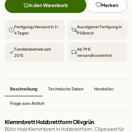
In den Warenkorb
Merken
Fertigung/Versand in 2–
Aus eigener Fertigung in
4 Tagen
Pößneck
Familienbetrieb seit
Ab 79 €
2015
versandkostenfrei
Beschreibung
Technische Daten
Hersteller
Frage zum Artikel
Klemmbrett Holzbrettform Olivgrün
Bütic Holz Klemmbrett in Holzbrettform, Clipboard für