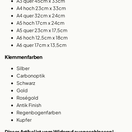
A3 quer 45cm x 33cm
A4 hoch 23cm x 33cm
A4 quer 32cm x 24cm
A5 hoch 17cm x 24cm
A5 quer 23cm x 17,5cm
A6 hoch 12,5cm x 18cm
A6 quer 17cm x 13,5cm
Klemmenfarben
Silber
Carbonoptik
Schwarz
Gold
Roségold
Antik Finish
Regenbogenfarben
Kupfer
Dieser Artikel ist vom Widerruf ausgeschlossen!