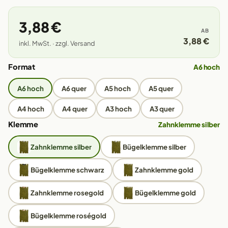
3,88 €
AB
3,88 €
inkl. MwSt. · zzgl. Versand
Format
A6 hoch
A6 hoch
A6 quer
A5 hoch
A5 quer
A4 hoch
A4 quer
A3 hoch
A3 quer
Klemme
Zahnklemme silber
Zahnklemme silber
Bügelklemme silber
Bügelklemme schwarz
Zahnklemme gold
Zahnklemme rosegold
Bügelklemme gold
Bügelklemme roségold