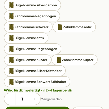
Bügelklemme silber carbon
Zahnklemme Regenbogen
Zahnklemme schwarz
Zahnklemme antik
Bügelklemme antik
Bügelklemme Regenbogen
Bügelklemme Kupfer
Zahnklemme Kupfer
Bügelklemme Silber Stifthalter
Bügelklemme Schwarz Stifthalter
Wird für dich gefertigt · in 2–4 Tagen bei dir
Menge wählen