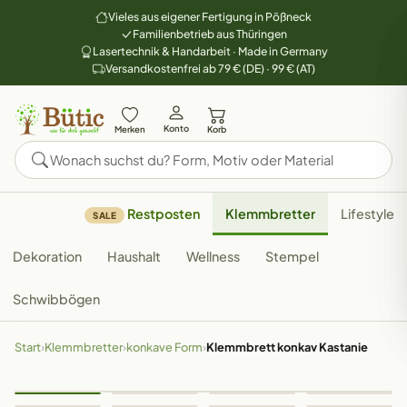
Vieles aus eigener Fertigung in Pößneck
Familienbetrieb aus Thüringen
Lasertechnik & Handarbeit · Made in Germany
Versandkostenfrei ab 79 € (DE) · 99 € (AT)
Konto
Merken
Korb
Restposten
Klemmbretter
Lifestyle
SALE
Dekoration
Haushalt
Wellness
Stempel
Schwibbögen
Start
›
Klemmbretter
›
konkave Form
›
Klemmbrett konkav Kastanie