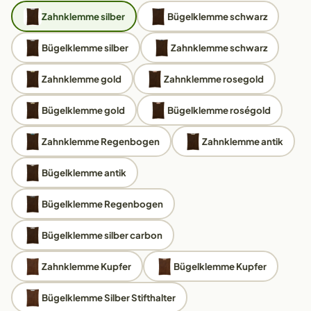
Zahnklemme silber
Bügelklemme schwarz
Bügelklemme silber
Zahnklemme schwarz
Zahnklemme gold
Zahnklemme rosegold
Bügelklemme gold
Bügelklemme roségold
Zahnklemme Regenbogen
Zahnklemme antik
Bügelklemme antik
Bügelklemme Regenbogen
Bügelklemme silber carbon
Zahnklemme Kupfer
Bügelklemme Kupfer
Bügelklemme Silber Stifthalter