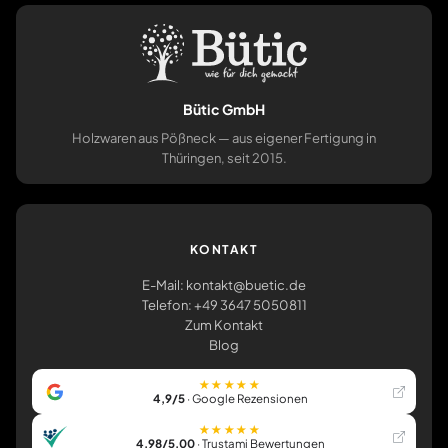
Bütic GmbH
Holzwaren aus Pößneck — aus eigener Fertigung in
Thüringen, seit 2015.
KONTAKT
E-Mail: kontakt@buetic.de
Telefon: +49 3647 5050811
Zum Kontakt
Blog
★★★★★
4,9/5
· Google Rezensionen
★★★★★
4,98/5,00
· Trustami Bewertungen