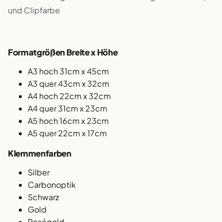
und Clipfarbe
Formatgrößen Breite x Höhe
A3 hoch 31cm x 45cm
A3 quer 43cm x 32cm
A4 hoch 22cm x 32cm
A4 quer 31cm x 23cm
A5 hoch 16cm x 23cm
A5 quer 22cm x 17cm
Klemmenfarben
Silber
Carbonoptik
Schwarz
Gold
Roségold