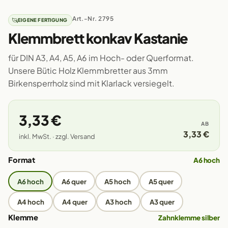
Art.-Nr. 2795
EIGENE FERTIGUNG
Klemmbrett konkav Kastanie
für DIN A3, A4, A5, A6 im Hoch- oder Querformat.
Unsere Bütic Holz Klemmbretter aus 3mm
Birkensperrholz sind mit Klarlack versiegelt.
3,33 €
AB
3,33 €
inkl. MwSt. · zzgl. Versand
Format
A6 hoch
A6 hoch
A6 quer
A5 hoch
A5 quer
A4 hoch
A4 quer
A3 hoch
A3 quer
Klemme
Zahnklemme silber