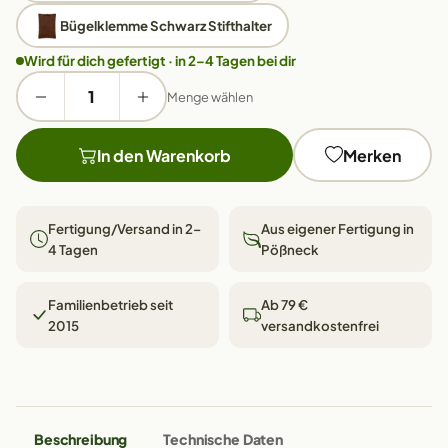
Bügelklemme Schwarz Stifthalter
Wird für dich gefertigt · in 2–4 Tagen bei dir
Menge wählen
In den Warenkorb
Merken
Fertigung/Versand in 2–
Aus eigener Fertigung in
4 Tagen
Pößneck
Familienbetrieb seit
Ab 79 €
2015
versandkostenfrei
Beschreibung
Technische Daten