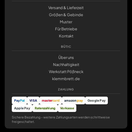
Versand & Lieferzeit
Größen & Gebinde
Muster
Für Betriebe
Kontakt
BÜTIC
Über uns
Nachhaltigkeit
Werkstatt Pößneck
klemmbrett.de
ZAHLUNG
Pay
Pal
VISA
master
card
amazon
pay
Google Pay
Apple Pay
Ratenzahlung
Vorkasse
Sichere Bezahlung – weitere Zahlungsarten werden schrittweise
freigeschaltet.