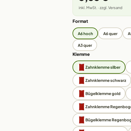
inkl. MwSt. · zzgl. Versand
Format
A6 hoch
A6 quer
A
A3 quer
Klemme
Zahnklemme silber
Zahnklemme schwarz
Bügelklemme gold
Zahnklemme Regenbog
Bügelklemme Regenbo