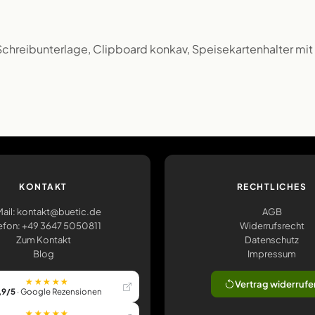
Schreibunterlage, Clipboard konkav, Speisekartenhalter mit
KONTAKT
RECHTLICHES
ail: kontakt@buetic.de
AGB
efon: +49 3647 5050811
Widerrufsrecht
Zum Kontakt
Datenschutz
Blog
Impressum
★★★★★
Vertrag widerrufe
,9/5
· Google Rezensionen
★★★★★