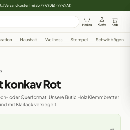
y
Versandkostenfrei ab 79 € (DE) · 99 € (AT)
Konto
Merken
Korb
ration
Haushalt
Wellness
Stempel
Schwibbögen
59
 konkav Rot
 Hoch- oder Querformat. Unsere Bütic Holz Klemmbretter
nd mit Klarlack versiegelt.
AB