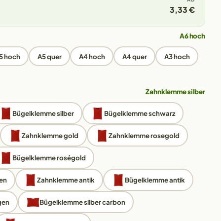
3,33 €
A6 hoch
5 hoch
A5 quer
A4 hoch
A4 quer
A3 hoch
Zahnklemme silber
Bügelklemme silber
Bügelklemme schwarz
Zahnklemme gold
Zahnklemme rosegold
Bügelklemme roségold
en
Zahnklemme antik
Bügelklemme antik
gen
Bügelklemme silber carbon