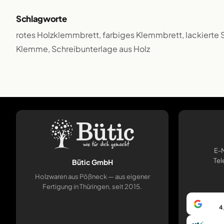
Schlagworte
rotes Holzklemmbrett, farbiges Klemmbrett, lackierte 
Klemme, Schreibunterlage aus Holz
E-M
Tel
Bütic GmbH
Holzwaren aus Pößneck — aus eigener
Fertigung in Thüringen, seit 2015.
4