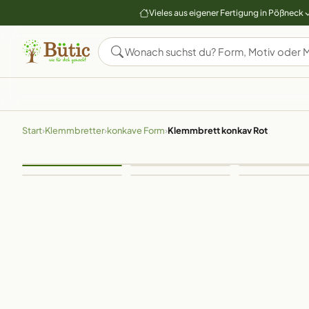
Vieles aus eigener Fertigung in Pößneck
Start
›
Klemmbretter
›
konkave Form
›
Klemmbrett konkav Rot