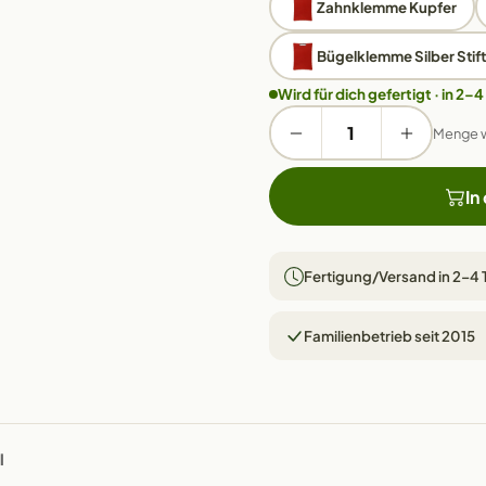
Zahnklemme Kupfer
Bügelklemme Silber Stift
Wird für dich gefertigt · in 2–4
Menge 
In
Fertigung/Versand in 2–4
Familienbetrieb seit 2015
l