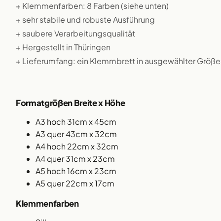
+ Klemmenfarben: 8 Farben (siehe unten)
+ sehr stabile und robuste Ausführung
+ saubere Verarbeitungsqualität
+ Hergestellt in Thüringen
+ Lieferumfang: ein Klemmbrett in ausgewählter Größe
Formatgrößen Breite x Höhe
A3 hoch 31cm x 45cm
A3 quer 43cm x 32cm
A4 hoch 22cm x 32cm
A4 quer 31cm x 23cm
A5 hoch 16cm x 23cm
A5 quer 22cm x 17cm
Klemmenfarben