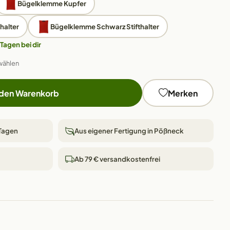
Bügelklemme Kupfer
halter
Bügelklemme Schwarz Stifthalter
 Tagen bei dir
wählen
 den Warenkorb
Merken
 Tagen
Aus eigener Fertigung in Pößneck
Ab 79 € versandkostenfrei