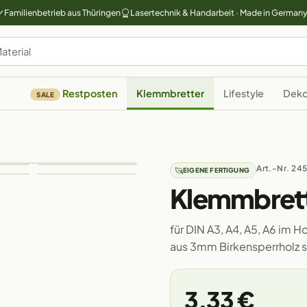
Familienbetrieb aus Thüringen
Lasertechnik & Handarbeit · Made in German
Restposten
Klemmbretter
Lifestyle
Deko
SALE
Art.-Nr. 24
EIGENE FERTIGUNG
Klemmbrett
für DIN A3, A4, A5, A6 im
aus 3mm Birkensperrholz si
3,33 €