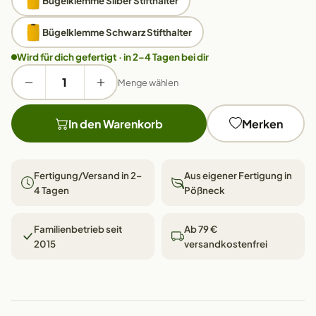
Bügelklemme Silber Stifthalter
Bügelklemme Schwarz Stifthalter
Wird für dich gefertigt · in 2–4 Tagen bei dir
Menge wählen
In den Warenkorb
Merken
Fertigung/Versand in 2–
Aus eigener Fertigung in
4 Tagen
Pößneck
Familienbetrieb seit
Ab 79 €
2015
versandkostenfrei