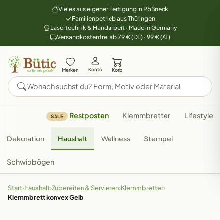
Vieles aus eigener Fertigung in Pößneck
Familienbetrieb aus Thüringen
Lasertechnik & Handarbeit · Made in Germany
Versandkostenfrei ab 79 € (DE) · 99 € (AT)
Konto
Merken
Korb
Restposten
Klemmbretter
Lifestyle
SALE
Dekoration
Haushalt
Wellness
Stempel
Schwibbögen
Start
›
Haushalt
›
Zubereiten & Servieren
›
Klemmbretter
›
Klemmbrett konvex Gelb