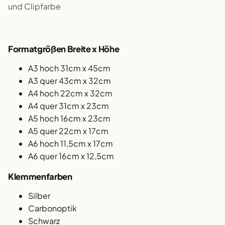
und Clipfarbe
Formatgrößen Breite x Höhe
A3 hoch 31cm x 45cm
A3 quer 43cm x 32cm
A4 hoch 22cm x 32cm
A4 quer 31cm x 23cm
A5 hoch 16cm x 23cm
A5 quer 22cm x 17cm
A6 hoch 11,5cm x 17cm
A6 quer 16cm x 12,5cm
Klemmenfarben
Silber
Carbonoptik
Schwarz