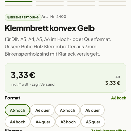
Art.-Nr. 2400
EIGENE FERTIGUNG
Klemmbrett konvex Gelb
für DIN A3, A4, A5, A6 im Hoch- oder Querformat.
Unsere Bütic Holz Klemmbretter aus 3mm
Birkensperrholz sind mit Klarlack versiegelt.
3,33 €
AB
3,33 €
inkl. MwSt. · zzgl. Versand
Format
A6 hoch
A6 hoch
A6 quer
A5 hoch
A5 quer
A4 hoch
A4 quer
A3 hoch
A3 quer
Klemme
Zahnklemme silber