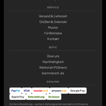
SERVICE
Versand & Lieferzeit
Größen & Gebinde
Muster
Für Betriebe
Kontakt
BÜTIC
Über uns
Nachhaltigkeit
Werkstatt Pößneck
klemmbrett.de
ZAHLUNG
Pay
Pal
VISA
master
card
amazon
pay
Google Pay
Apple Pay
Ratenzahlung
Vorkasse
Sichere Bezahlung – weitere Zahlungsarten werden schrittweise