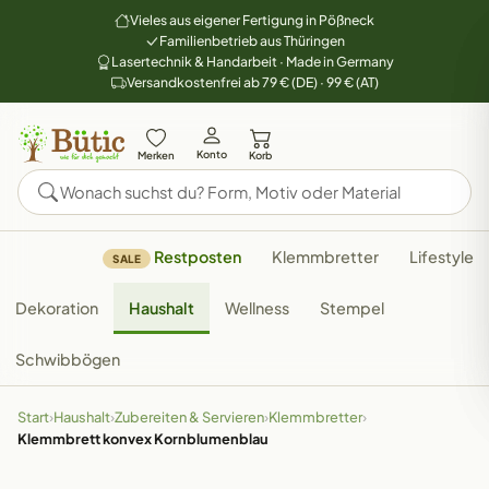
Vieles aus eigener Fertigung in Pößneck
Familienbetrieb aus Thüringen
Lasertechnik & Handarbeit · Made in Germany
Versandkostenfrei ab 79 € (DE) · 99 € (AT)
Konto
Merken
Korb
Restposten
Klemmbretter
Lifestyle
SALE
Dekoration
Haushalt
Wellness
Stempel
Schwibbögen
Start
›
Haushalt
›
Zubereiten & Servieren
›
Klemmbretter
›
Klemmbrett konvex Kornblumenblau