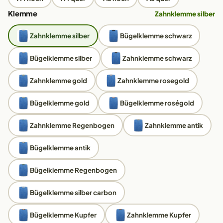
Klemme
Zahnklemme silber
Zahnklemme silber
Bügelklemme schwarz
Bügelklemme silber
Zahnklemme schwarz
Zahnklemme gold
Zahnklemme rosegold
Bügelklemme gold
Bügelklemme roségold
Zahnklemme Regenbogen
Zahnklemme antik
Bügelklemme antik
Bügelklemme Regenbogen
Bügelklemme silber carbon
Bügelklemme Kupfer
Zahnklemme Kupfer