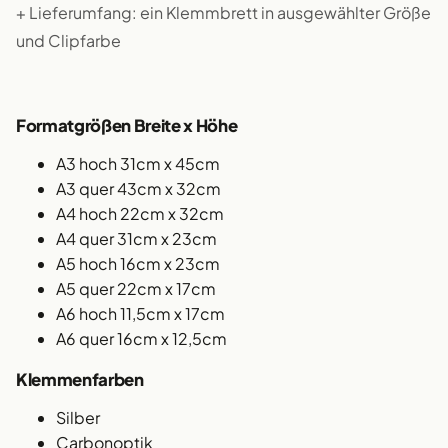
+ Lieferumfang: ein Klemmbrett in ausgewählter Größe
und Clipfarbe
Formatgrößen Breite x Höhe
A3 hoch 31cm x 45cm
A3 quer 43cm x 32cm
A4 hoch 22cm x 32cm
A4 quer 31cm x 23cm
A5 hoch 16cm x 23cm
A5 quer 22cm x 17cm
A6 hoch 11,5cm x 17cm
A6 quer 16cm x 12,5cm
Klemmenfarben
Silber
Carbonoptik