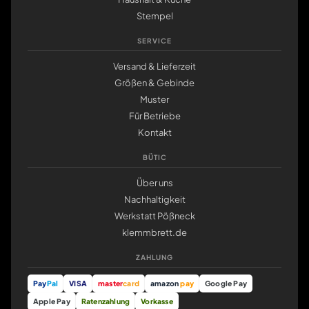
Stempel
SERVICE
Versand & Lieferzeit
Größen & Gebinde
Muster
Für Betriebe
Kontakt
BÜTIC
Über uns
Nachhaltigkeit
Werkstatt Pößneck
klemmbrett.de
ZAHLUNG
Pay
Pal
VISA
master
card
amazon
pay
Google Pay
Apple Pay
Ratenzahlung
Vorkasse