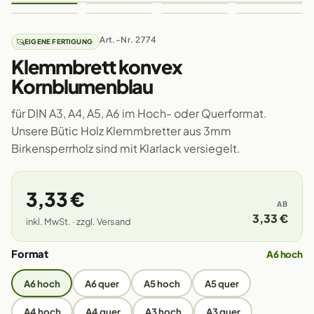
Art.-Nr. 2774
EIGENE FERTIGUNG
Klemmbrett konvex
Kornblumenblau
für DIN A3, A4, A5, A6 im Hoch- oder Querformat.
Unsere Bütic Holz Klemmbretter aus 3mm
Birkensperrholz sind mit Klarlack versiegelt.
3,33 €
AB
3,33 €
inkl. MwSt. · zzgl. Versand
Format
A6 hoch
A6 hoch
A6 quer
A5 hoch
A5 quer
A4 hoch
A4 quer
A3 hoch
A3 quer