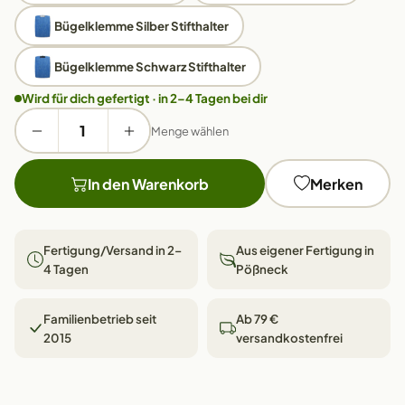
Bügelklemme Silber Stifthalter
Bügelklemme Schwarz Stifthalter
Wird für dich gefertigt · in 2–4 Tagen bei dir
Menge wählen
In den Warenkorb
Merken
Fertigung/Versand in 2–
Aus eigener Fertigung in
4 Tagen
Pößneck
Familienbetrieb seit
Ab 79 €
2015
versandkostenfrei