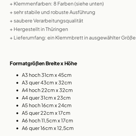
+ Klemmenfarben: 8 Farben (siehe unten)
+ sehr stabile und robuste Ausführung
+ saubere Verarbeitungsqualität
+ Hergestellt in Thüringen
+ Lieferumfang: ein Klemmbrett in ausgewählter Größe
Formatgrößen Breite x Höhe
A3 hoch 31cm x 45cm
A3 quer 43cm x 32cm
A4 hoch 22cm x 32cm
A4 quer 31cm x 23cm
A5 hoch 16cm x 24cm
A5 quer 22cm x 17cm
A6 hoch 11,5cm x 17cm
A6 quer 16cm x 12,5cm