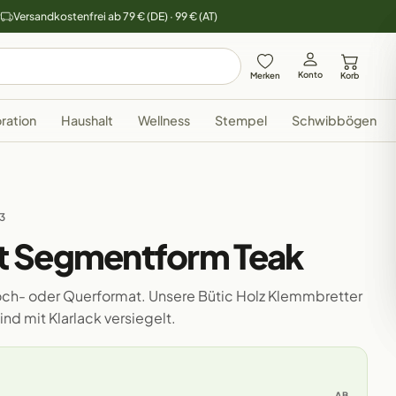
y
Versandkostenfrei ab 79 € (DE) · 99 € (AT)
Konto
Merken
Korb
ration
Haushalt
Wellness
Stempel
Schwibbögen
43
t Segmentform Teak
 Hoch- oder Querformat. Unsere Bütic Holz Klemmbretter
nd mit Klarlack versiegelt.
AB