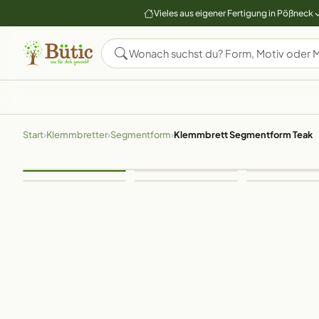
Vieles aus eigener Fertigung in Pößneck
Start
›
Klemmbretter
›
Segmentform
›
Klemmbrett Segmentform Teak