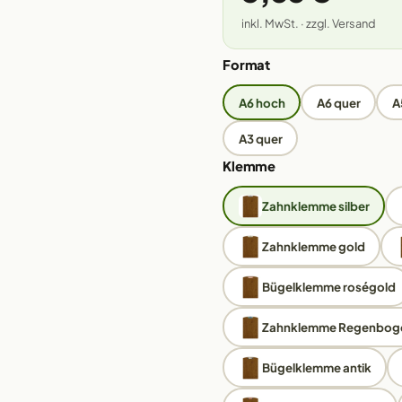
inkl. MwSt. · zzgl. Versand
Format
A6 hoch
A6 quer
A
A3 quer
Klemme
Zahnklemme silber
Zahnklemme gold
Bügelklemme roségold
Zahnklemme Regenbog
Bügelklemme antik