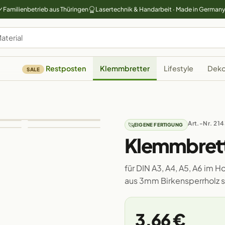
Familienbetrieb aus Thüringen
Lasertechnik & Handarbeit · Made in German
Restposten
Klemmbretter
Lifestyle
Deko
SALE
Art.-Nr. 21
EIGENE FERTIGUNG
Klemmbret
für DIN A3, A4, A5, A6 im
aus 3mm Birkensperrholz si
3,66 €