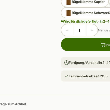
Bügelklemme Kupfer
Bügelklemme Schwarz St
Wird für dich gefertigt · in 2–4
Menge 
In
Fertigung/Versand in 2–4
Familienbetrieb seit 2015
rage zum Artikel