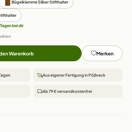
Bügelklemme Silber Stifthalter
ifthalter
 Tagen bei dir
wählen
 den Warenkorb
Merken
 Tagen
Aus eigener Fertigung in Pößneck
Ab 79 € versandkostenfrei