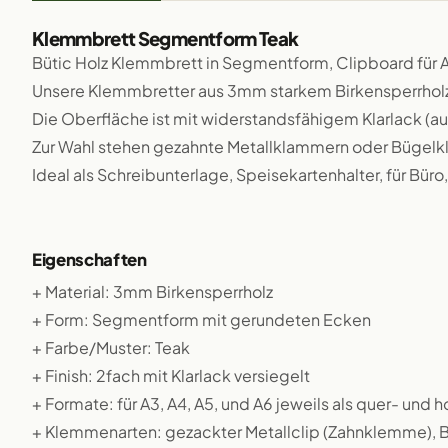
Klemmbrett Segmentform Teak
Bütic Holz Klemmbrett in Segmentform, Clipboard für A
Unsere Klemmbretter aus 3mm starkem Birkensperrholz s
Die Oberfläche ist mit widerstandsfähigem Klarlack (au
Zur Wahl stehen gezahnte Metallklammern oder Bügelk
Ideal als Schreibunterlage, Speisekartenhalter, für Büro
Eigenschaften
+ Material: 3mm Birkensperrholz
+ Form: Segmentform mit gerundeten Ecken
+ Farbe/Muster: Teak
+ Finish: 2fach mit Klarlack versiegelt
+ Formate: für A3, A4, A5, und A6 jeweils als quer- und
+ Klemmenarten: gezackter Metallclip (Zahnklemme), Bü