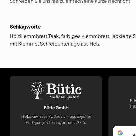
Schreiben Sie uns hierzu einfach eine kurze Nachricht.
Schlagworte
Holzklemmbrett Teak, farbiges Klemmbrett, lackierte 
mit Klemme, Schreibunterlage aus Holz
E-M
Tel
Bütic GmbH
Holzwaren aus Pößneck — aus eigener
Fertigung in Thüringen, seit 2015.
4