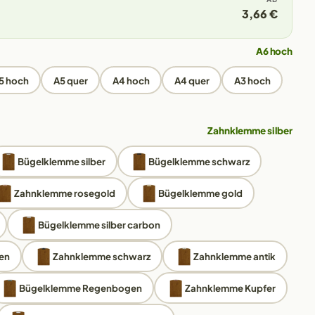
3,66 €
A6 hoch
5 hoch
A5 quer
A4 hoch
A4 quer
A3 hoch
Zahnklemme silber
Bügelklemme silber
Bügelklemme schwarz
Zahnklemme rosegold
Bügelklemme gold
Bügelklemme silber carbon
en
Zahnklemme schwarz
Zahnklemme antik
Bügelklemme Regenbogen
Zahnklemme Kupfer