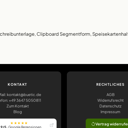
Schreibunterlage, Clipboard Segmentform, Speisekartenhal
KONTAKT
RECHTLICHES
ail: kontakt@buetic.de
AGB
efon: +49 3647 5050811
Widerrufsrecht
Zum Kontakt
Datenschutz
Blog
Impressum
★★★★★
Vertrag widerrufe
,9/5
· Google Rezensionen