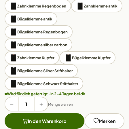
Zahnklemme Regenbogen
Zahnklemme antik
Bügelklemme antik
Bügelklemme Regenbogen
Bügelklemme silber carbon
Zahnklemme Kupfer
Bügelklemme Kupfer
Bügelklemme Silber Stifthalter
Bügelklemme Schwarz Stifthalter
Wird für dich gefertigt · in 2–4 Tagen bei dir
Menge wählen
In den Warenkorb
Merken