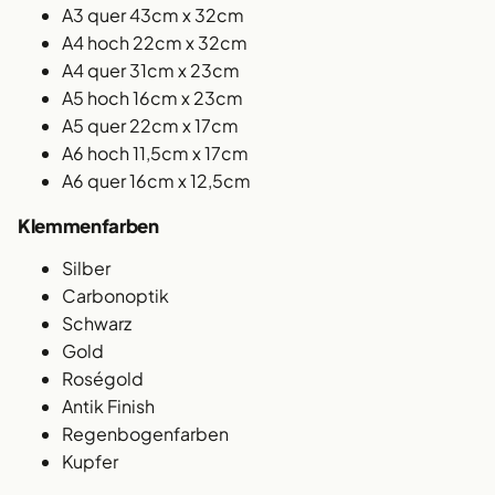
A3 quer 43cm x 32cm
A4 hoch 22cm x 32cm
A4 quer 31cm x 23cm
A5 hoch 16cm x 23cm
A5 quer 22cm x 17cm
A6 hoch 11,5cm x 17cm
A6 quer 16cm x 12,5cm
Klemmenfarben
Silber
Carbonoptik
Schwarz
Gold
Roségold
Antik Finish
Regenbogenfarben
Kupfer