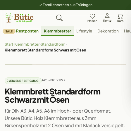
Familienbetrieb aus Thüringen
Konto
Merken
Korb
Restposten
Klemmbretter
Lifestyle
Dekoration
Hau
SALE
Start
›
Klemmbretter
›
Standardform
›
Klemmbrett Standardform Schwarz mit Ösen
Art.-Nr. 2097
EIGENE FERTIGUNG
Klemmbrett Standardform
Schwarz mit Ösen
für DIN A3, A4, A5, A6 im Hoch- oder Querformat.
Unsere Bütic Holz Klemmbretter aus 3mm
Birkensperrholz mit 2 Ösen sind mit Klarlack versiegelt.