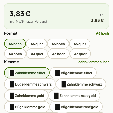
3,83 €
AB
3,83 €
inkl. MwSt. · zzgl. Versand
Format
A6 hoch
A6 hoch
A6 quer
A5 hoch
A5 quer
A4 hoch
A4 quer
A3 hoch
A3 quer
Klemme
Zahnklemme silber
Zahnklemme silber
Bügelklemme silber
Bügelklemme schwarz
Zahnklemme schwarz
Zahnklemme gold
Zahnklemme rosegold
Bügelklemme gold
Bügelklemme roségold