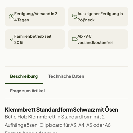
Fertigung/Versand in 2–
Aus eigener Fertigung in
4 Tagen
Pößneck
Familienbetrieb seit
Ab 79 €
2015
versandkostenfrei
Beschreibung
Technische Daten
Frage zum Artikel
Klemmbrett Standardform Schwarz mit Ösen
Bütic Holz Klemmbrett in Standardform mit 2
Aufhängeösen, Clipboard für A3, A4, A5 oder A6