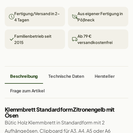
Fertigung/Versand in 2–
Aus eigener Fertigung in
4 Tagen
Pößneck
Familienbetrieb seit
Ab 79 €
2015
versandkostenfrei
Beschreibung
Technische Daten
Hersteller
Frage zum Artikel
Klemmbrett Standardform Zitronengelb mit
Ösen
Bütic Holz Klemmbrett in Standardform mit 2
Aufhängeösen, Clipboard für A3, A4, A5 oder A6