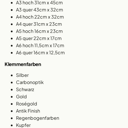
A3 hoch 31cm x 45cm
A3 quer 43cm x 32cm
A4 hoch 22cm x 32cm
A4 quer 31cm x 23cm
A5 hoch 16cm x 23cm
A5 quer 22cm x 17cm
A6 hoch 11,5cm x 17cm
A6 quer 16cm x 12,5cm
Klemmenfarben
Silber
Carbonoptik
Schwarz
Gold
Roségold
Antik Finish
Regenbogenfarben
Kupfer