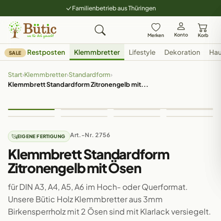
Familienbetrieb aus Thüringen
Konto
Merken
Korb
Restposten
Klemmbretter
Lifestyle
Dekoration
Hau
SALE
Start
›
Klemmbretter
›
Standardform
›
Klemmbrett Standardform Zitronengelb mit...
Art.-Nr. 2756
EIGENE FERTIGUNG
Klemmbrett Standardform
Zitronengelb mit Ösen
für DIN A3, A4, A5, A6 im Hoch- oder Querformat.
Unsere Bütic Holz Klemmbretter aus 3mm
Birkensperrholz mit 2 Ösen sind mit Klarlack versiegelt.