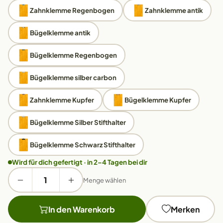
Zahnklemme Regenbogen
Zahnklemme antik
Bügelklemme antik
Bügelklemme Regenbogen
Bügelklemme silber carbon
Zahnklemme Kupfer
Bügelklemme Kupfer
Bügelklemme Silber Stifthalter
Bügelklemme Schwarz Stifthalter
Wird für dich gefertigt · in 2–4 Tagen bei dir
Menge wählen
In den Warenkorb
Merken