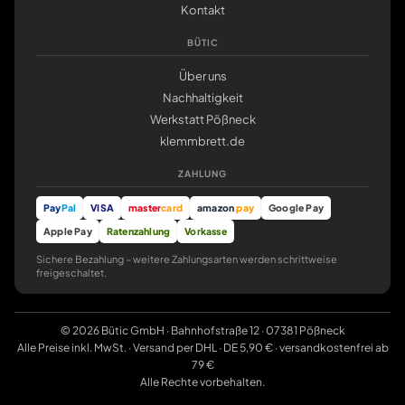
Kontakt
BÜTIC
Über uns
Nachhaltigkeit
Werkstatt Pößneck
klemmbrett.de
ZAHLUNG
Pay
Pal
VISA
master
card
amazon
pay
Google Pay
Apple Pay
Ratenzahlung
Vorkasse
Sichere Bezahlung – weitere Zahlungsarten werden schrittweise
freigeschaltet.
© 2026 Bütic GmbH · Bahnhofstraße 12 · 07381 Pößneck
Alle Preise inkl. MwSt. · Versand per DHL · DE 5,90 € · versandkostenfrei ab
79 €
Alle Rechte vorbehalten.