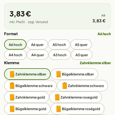
3,83 €
AB
3,83 €
inkl. MwSt. · zzgl. Versand
Format
A6 hoch
A6 hoch
A6 quer
A5 hoch
A5 quer
A4 hoch
A4 quer
A3 hoch
A3 quer
Klemme
Zahnklemme silber
Zahnklemme silber
Bügelklemme silber
Bügelklemme schwarz
Zahnklemme schwarz
Zahnklemme gold
Zahnklemme rosegold
Bügelklemme gold
Bügelklemme roségold