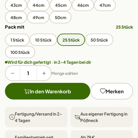
43cm
44cm
45cm
46cm
47cm
48cm
49cm
50cm
Pack mit
25 Stück
1 Stück
10 Stück
25 Stück
50 Stück
100 Stück
Wird für dich gefertigt · in 2–4 Tagen bei dir
Menge wählen
In den Warenkorb
Merken
Fertigung/Versand in 2–
Aus eigener Fertigung in
4 Tagen
Pößneck
Familienbetrieb seit
Ab 79 €