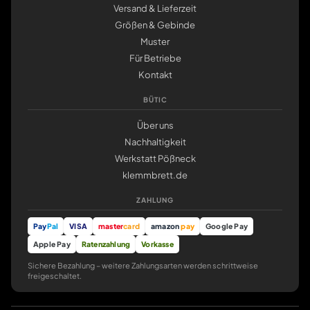
Versand & Lieferzeit
Größen & Gebinde
Muster
Für Betriebe
Kontakt
BÜTIC
Über uns
Nachhaltigkeit
Werkstatt Pößneck
klemmbrett.de
ZAHLUNG
Pay
Pal
VISA
master
card
amazon
pay
Google Pay
Apple Pay
Ratenzahlung
Vorkasse
Sichere Bezahlung – weitere Zahlungsarten werden schrittweise
freigeschaltet.