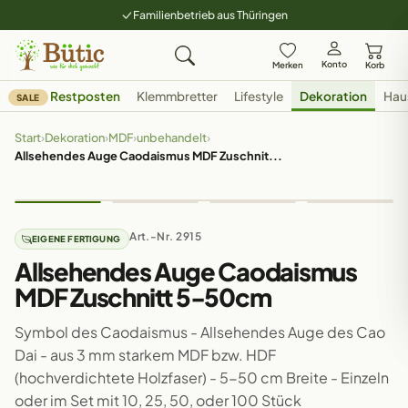
Familienbetrieb aus Thüringen
Konto
Merken
Korb
Restposten
Klemmbretter
Lifestyle
Dekoration
Hau
SALE
Start
›
Dekoration
›
MDF
›
unbehandelt
›
Allsehendes Auge Caodaismus MDF Zuschnit...
Art.-Nr. 2915
EIGENE FERTIGUNG
Allsehendes Auge Caodaismus
MDF Zuschnitt 5-50cm
Symbol des Caodaismus - Allsehendes Auge des Cao
Dai - aus 3 mm starkem MDF bzw. HDF
(hochverdichtete Holzfaser) - 5-50 cm Breite - Einzeln
oder im Set mit 10, 25, 50, oder 100 Stück