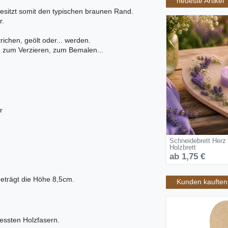
neueste Artikel
esitzt somit den typischen braunen Rand.
r.
richen, geölt oder... werden.
t, zum Verzieren, zum Bemalen...
r
Schneidebrett Herz
Holzbrett
ab 1,75 €
beträgt die Höhe 8,5cm.
Kunden kauften 
essten Holzfasern.