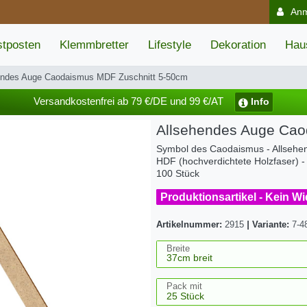
An
tposten
Klemmbretter
Lifestyle
Dekoration
Hau
endes Auge Caodaismus MDF Zuschnitt 5-50cm
Versandkostenfrei ab 79 €/DE und 99 €/AT
Info
Allsehendes Auge Cao
Symbol des Caodaismus - Allsehe
HDF (hochverdichtete Holzfaser) - 
100 Stück
Produktionsartikel - Kein W
Artikelnummer:
2915
|
Variante:
7-4
Breite
Pack mit