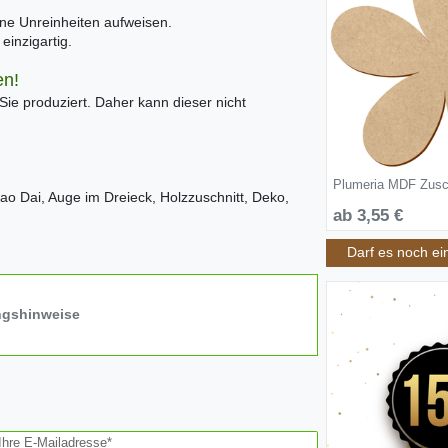
ine Unreinheiten aufweisen.
inzigartig.
en!
 Sie produziert. Daher kann dieser nicht
Plumeria MDF Zusc
o Dai, Auge im Dreieck, Holzzuschnitt, Deko,
ab 3,55 €
Darf es noch ei
ngshinweise
Ihre E-Mailadresse*