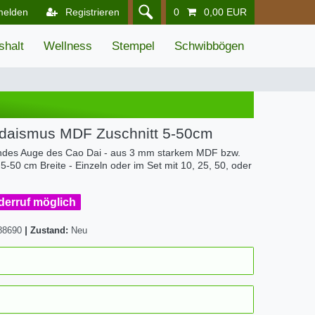
melden
Registrieren
0
0,00 EUR
shalt
Wellness
Stempel
Schwibbögen
daismus MDF Zuschnitt 5-50cm
ndes Auge des Cao Dai - aus 3 mm starkem MDF bzw.
5-50 cm Breite - Einzeln oder im Set mit 10, 25, 50, oder
iderruf möglich
88690
|
Zustand:
Neu