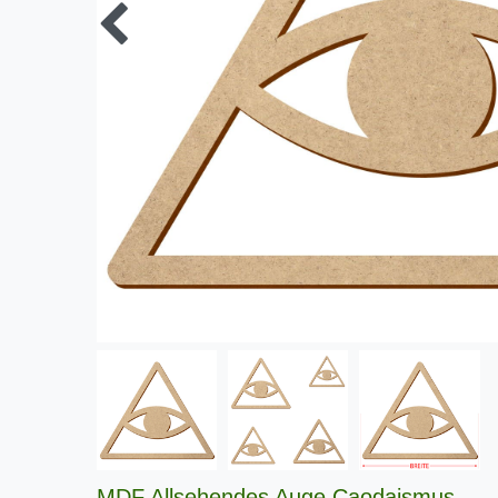
MDF Allsehendes Auge Caodaismus