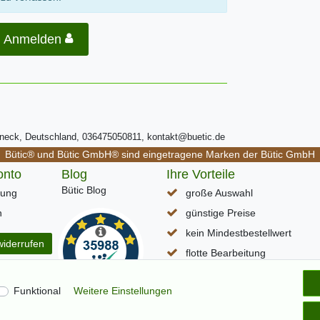
Anmelden
ßneck, Deutschland, 036475050811, kontakt@buetic.de
Bütic® und Bütic GmbH® sind eingetragene Marken der Bütic GmbH
onto
Blog
Ihre Vorteile
Bütic Blog
rung
große Auswahl
n
günstige Preise
kein Mindestbestellwert
widerrufen
flotte Bearbeitung
schneller DHL Paketversand
Funktional
Weitere Einstellungen
Lieferzeit (D) ca. 1-3 Werkta
alle Seiten per SSL verschlüss