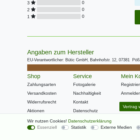
0
3
0
2
0
1
Angaben zum Hersteller
EU-Verantwortlicher: Bütic GmbH, Bahnhofstr. 12, 07381 Pö
Shop
Service
Mein K
Zahlungsarten
Fotogalerie
Registrie
Versandkosten
Nachhaltigkeit
Anmelde
Widerrufsrecht
Kontakt
Vertrag 
Aktionen
Datenschutz
Warenkorb
AGB
Wir nutzen Cookies!
Daten­schutz­erklärung
Essenziell
Statistik
Externe Medien
Kasse
Impressum
Hilfe
Newsletter