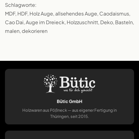
Schlagworte:
MDF, HDF, Holz Auge, allsehendes Auge, Caodaismus,
Cao Dai, Auge im Dreieck, Holzzuschnitt, Deko, Basteln,
malen, dekorieren
Bütic GmbH
Holzwaren aus Pößneck — aus eigener Fertigung in
Thüringen, seit 2015.