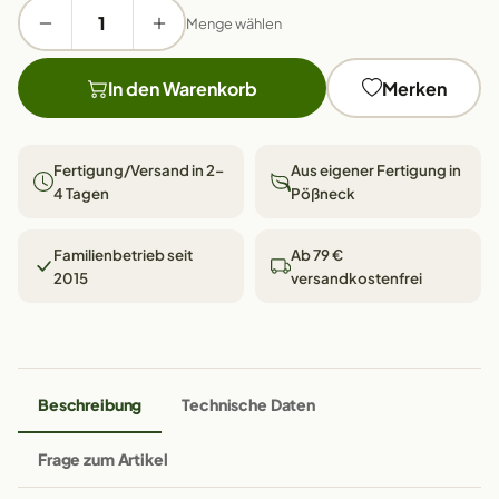
Menge wählen
In den Warenkorb
Merken
Fertigung/Versand in 2–
Aus eigener Fertigung in
4 Tagen
Pößneck
Familienbetrieb seit
Ab 79 €
2015
versandkostenfrei
Beschreibung
Technische Daten
Frage zum Artikel