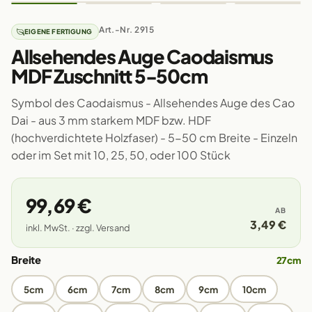
Art.-Nr. 2915
EIGENE FERTIGUNG
Allsehendes Auge Caodaismus
MDF Zuschnitt 5-50cm
Symbol des Caodaismus - Allsehendes Auge des Cao
Dai - aus 3 mm starkem MDF bzw. HDF
(hochverdichtete Holzfaser) - 5-50 cm Breite - Einzeln
oder im Set mit 10, 25, 50, oder 100 Stück
99,69 €
AB
3,49 €
inkl. MwSt. · zzgl. Versand
Breite
27cm
5cm
6cm
7cm
8cm
9cm
10cm