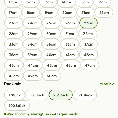
11cm
12cm
13cm
14cm
15cm
16cm
17cm
18cm
19cm
20cm
21cm
22cm
23cm
24cm
25cm
26cm
27cm
28cm
29cm
30cm
31cm
32cm
33cm
34cm
35cm
36cm
37cm
38cm
39cm
40cm
41cm
42cm
43cm
44cm
45cm
46cm
47cm
48cm
49cm
50cm
Pack mit
25 Stück
1 Stück
10 Stück
25 Stück
50 Stück
100 Stück
Wird für dich gefertigt · in 2–4 Tagen bei dir