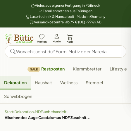
Vieles aus eigener Fertigung in Pößneck
Familienbetrieb aus Thüringen
Lasertechnik & Handarbeit · Made in Germany
Versandkostenfrei ab 79 € (DE) · 99 € (AT)
Konto
Merken
Korb
Restposten
Klemmbretter
Lifestyle
SALE
Dekoration
Haushalt
Wellness
Stempel
Schwibbögen
Start
›
Dekoration
›
MDF
›
unbehandelt
›
Allsehendes Auge Caodaismus MDF Zuschnit...