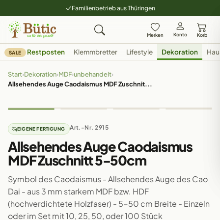
Familienbetrieb aus Thüringen
Konto
Merken
Korb
Restposten
Klemmbretter
Lifestyle
Dekoration
Hau
SALE
Start
›
Dekoration
›
MDF
›
unbehandelt
›
Allsehendes Auge Caodaismus MDF Zuschnit...
Art.-Nr. 2915
EIGENE FERTIGUNG
Allsehendes Auge Caodaismus
MDF Zuschnitt 5-50cm
Symbol des Caodaismus - Allsehendes Auge des Cao
Dai - aus 3 mm starkem MDF bzw. HDF
(hochverdichtete Holzfaser) - 5-50 cm Breite - Einzeln
oder im Set mit 10, 25, 50, oder 100 Stück