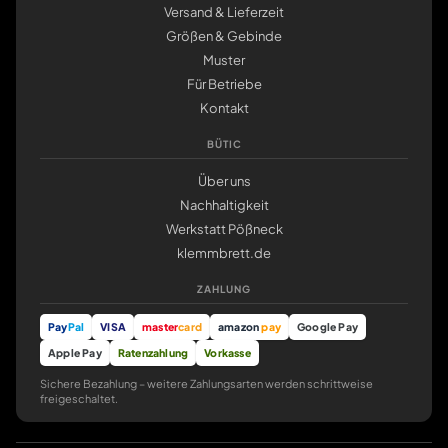
Versand & Lieferzeit
Größen & Gebinde
Muster
Für Betriebe
Kontakt
BÜTIC
Über uns
Nachhaltigkeit
Werkstatt Pößneck
klemmbrett.de
ZAHLUNG
Pay
Pal
VISA
master
card
amazon
pay
Google Pay
Apple Pay
Ratenzahlung
Vorkasse
Sichere Bezahlung – weitere Zahlungsarten werden schrittweise
freigeschaltet.