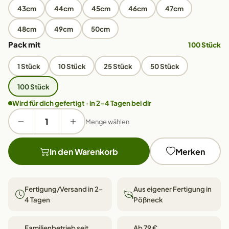
43cm
44cm
45cm
46cm
47cm
48cm
49cm
50cm
Pack mit
100 Stück
1 Stück
10 Stück
25 Stück
50 Stück
100 Stück
Wird für dich gefertigt · in 2–4 Tagen bei dir
Menge wählen
In den Warenkorb
Merken
Fertigung/Versand in 2–
Aus eigener Fertigung in
4 Tagen
Pößneck
Familienbetrieb seit
Ab 79 €