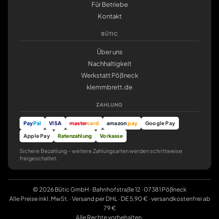
Für Betriebe
Kontakt
BÜTIC
Über uns
Nachhaltigkeit
Werkstatt Pößneck
klemmbrett.de
ZAHLUNG
Pay
Pal
VISA
master
card
amazon
pay
Google Pay
Apple Pay
Ratenzahlung
Vorkasse
Sichere Bezahlung – weitere Zahlungsarten werden schrittweise
freigeschaltet.
© 2026 Bütic GmbH · Bahnhofstraße 12 · 07381 Pößneck
Alle Preise inkl. MwSt. · Versand per DHL · DE 5,90 € · versandkostenfrei ab
79 €
Alle Rechte vorbehalten.