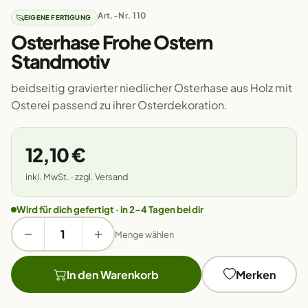
Art.-Nr. 110
EIGENE FERTIGUNG
Osterhase Frohe Ostern
Standmotiv
beidseitig gravierter niedlicher Osterhase aus Holz mit
Osterei passend zu ihrer Osterdekoration.
12,10 €
inkl. MwSt. · zzgl. Versand
Wird für dich gefertigt · in 2–4 Tagen bei dir
Menge wählen
In den Warenkorb
Merken