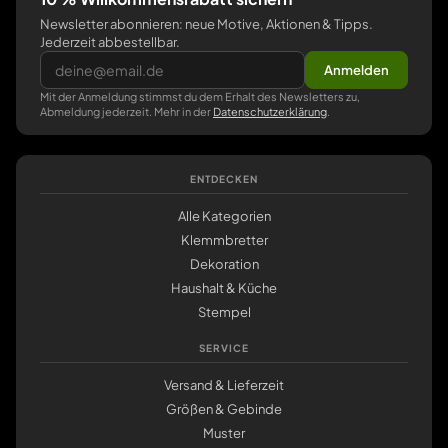
Newsletter abonnieren: neue Motive, Aktionen & Tipps.
Jederzeit abbestellbar.
Anmelden
Mit der Anmeldung stimmst du dem Erhalt des Newsletters zu,
Abmeldung jederzeit. Mehr in der
Datenschutzerklärung
.
ENTDECKEN
Alle Kategorien
Klemmbretter
Dekoration
Haushalt & Küche
Stempel
SERVICE
Versand & Lieferzeit
Größen & Gebinde
Muster