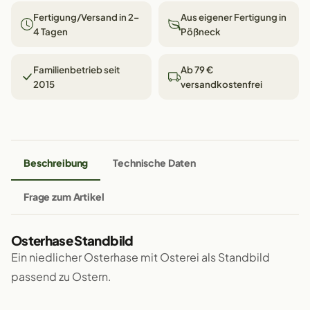
Fertigung/Versand in 2–
Aus eigener Fertigung in
4 Tagen
Pößneck
Familienbetrieb seit
Ab 79 €
2015
versandkostenfrei
Beschreibung
Technische Daten
Frage zum Artikel
Osterhase Standbild
Ein niedlicher Osterhase mit Osterei als Standbild
passend zu Ostern.