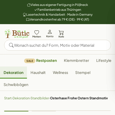
Vieles aus eigener Fertigung in Pößneck
Familienbetrieb aus Thüringen
Lasertechnik & Handarbeit · Made in Germany
Versandkostenfrei ab 79 € (DE) · 99 € (AT)
Konto
Merken
Korb
Restposten
Klemmbretter
Lifestyle
SALE
Dekoration
Haushalt
Wellness
Stempel
Schwibbögen
Start
›
Dekoration
›
Standbilder
›
Osterhase Frohe Ostern Standmotiv