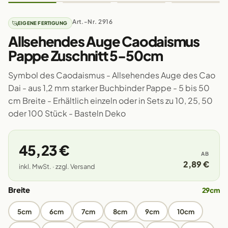
Art.-Nr. 2916
EIGENE FERTIGUNG
Allsehendes Auge Caodaismus
Pappe Zuschnitt 5-50cm
Symbol des Caodaismus - Allsehendes Auge des Cao
Dai - aus 1,2 mm starker Buchbinder Pappe - 5 bis 50
cm Breite - Erhältlich einzeln oder in Sets zu 10, 25, 50
oder 100 Stück - Basteln Deko
45,23 €
AB
2,89 €
inkl. MwSt. · zzgl. Versand
Breite
29cm
5cm
6cm
7cm
8cm
9cm
10cm