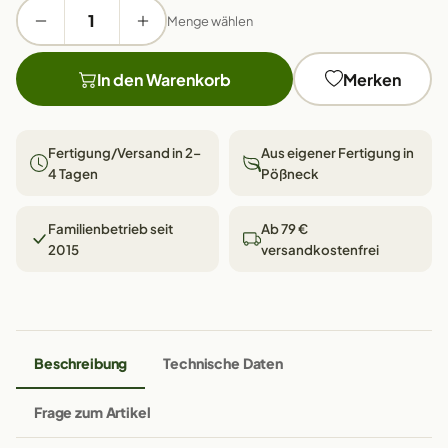
Menge wählen
In den Warenkorb
Merken
Fertigung/Versand in 2–
Aus eigener Fertigung in
4 Tagen
Pößneck
Familienbetrieb seit
Ab 79 €
2015
versandkostenfrei
Beschreibung
Technische Daten
Frage zum Artikel