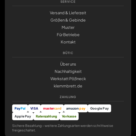
SERVICE
Versand & Lieferzeit
Größen & Gebinde
Muster
Für Betriebe
Kontakt
BÜTIC
Über uns
Nachhaltigkeit
Werkstatt Pößneck
klemmbrett.de
ZAHLUNG
Pay
Pal
VISA
master
card
amazon
pay
Google Pay
Apple Pay
Ratenzahlung
Vorkasse
Sichere Bezahlung – weitere Zahlungsarten werden schrittweise
freigeschaltet.