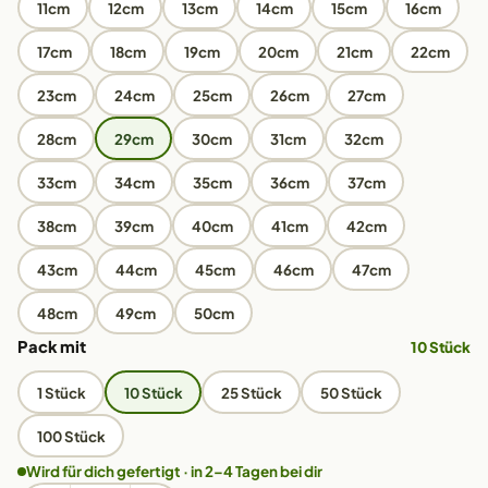
11cm
12cm
13cm
14cm
15cm
16cm
17cm
18cm
19cm
20cm
21cm
22cm
23cm
24cm
25cm
26cm
27cm
28cm
29cm
30cm
31cm
32cm
33cm
34cm
35cm
36cm
37cm
38cm
39cm
40cm
41cm
42cm
43cm
44cm
45cm
46cm
47cm
48cm
49cm
50cm
Pack mit
10 Stück
1 Stück
10 Stück
25 Stück
50 Stück
100 Stück
Wird für dich gefertigt · in 2–4 Tagen bei dir