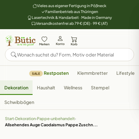
Vieles aus eigener Fertigung in Pößneck
Familienbetrieb aus Thüringen
Lasertechnik & Handarbeit · Made in Germany
Versandkostenfrei ab 79 € (DE) · 99 € (AT)
Konto
Merken
Korb
Restposten
Klemmbretter
Lifestyle
SALE
Dekoration
Haushalt
Wellness
Stempel
Schwibbögen
Start
›
Dekoration
›
Pappe
›
unbehandelt
›
Allsehendes Auge Caodaismus Pappe Zuschn...