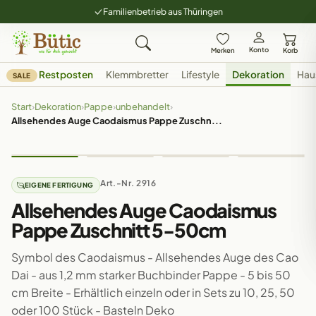
Familienbetrieb aus Thüringen
Konto
Merken
Korb
Restposten
Klemmbretter
Lifestyle
Dekoration
Hau
SALE
Start
›
Dekoration
›
Pappe
›
unbehandelt
›
Allsehendes Auge Caodaismus Pappe Zuschn...
Art.-Nr. 2916
EIGENE FERTIGUNG
Allsehendes Auge Caodaismus
Pappe Zuschnitt 5-50cm
Symbol des Caodaismus - Allsehendes Auge des Cao
Dai - aus 1,2 mm starker Buchbinder Pappe - 5 bis 50
cm Breite - Erhältlich einzeln oder in Sets zu 10, 25, 50
oder 100 Stück - Basteln Deko