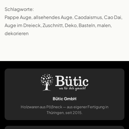
Schlagworte:
Pappe Auge, allsehendes Auge, Caodaismus, Cao Dai,
Auge im Dreieck, Zuschnitt, Deko, Basteln, malen,
dekorieren
Bütic GmbH
Holzwaren aus Pößneck — aus eigener Fertigung in
Thüringen, seit 2015.