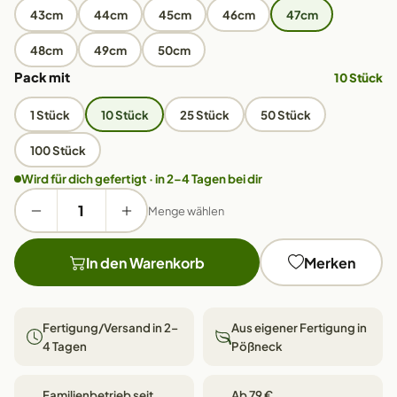
43cm
44cm
45cm
46cm
47cm
48cm
49cm
50cm
Pack mit
10 Stück
1 Stück
10 Stück
25 Stück
50 Stück
100 Stück
Wird für dich gefertigt · in 2–4 Tagen bei dir
Menge wählen
In den Warenkorb
Merken
Fertigung/Versand in 2–
Aus eigener Fertigung in
4 Tagen
Pößneck
Familienbetrieb seit
Ab 79 €