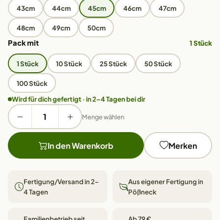
43cm
44cm
45cm
46cm
47cm
48cm
49cm
50cm
Pack mit
1 Stück
1 Stück
10 Stück
25 Stück
50 Stück
100 Stück
Wird für dich gefertigt · in 2–4 Tagen bei dir
Menge wählen
In den Warenkorb
Merken
Fertigung/Versand in 2–
Aus eigener Fertigung in
4 Tagen
Pößneck
Familienbetrieb seit
Ab 79 €