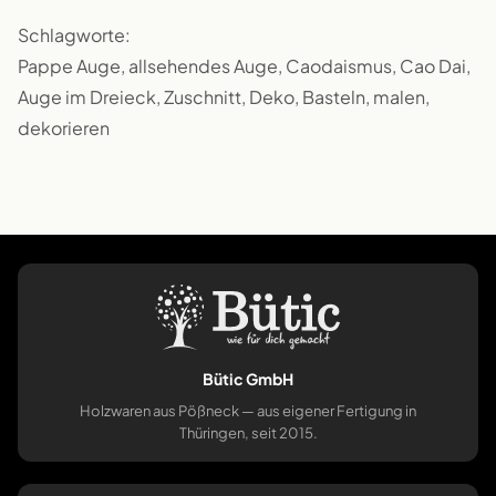
Schlagworte:
Pappe Auge, allsehendes Auge, Caodaismus, Cao Dai,
Auge im Dreieck, Zuschnitt, Deko, Basteln, malen,
dekorieren
Bütic GmbH
Holzwaren aus Pößneck — aus eigener Fertigung in
Thüringen, seit 2015.