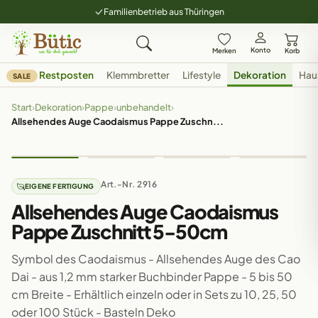
Familienbetrieb aus Thüringen
Konto
Merken
Korb
Restposten
Klemmbretter
Lifestyle
Dekoration
Hau
SALE
Start
›
Dekoration
›
Pappe
›
unbehandelt
›
Allsehendes Auge Caodaismus Pappe Zuschn...
Art.-Nr. 2916
EIGENE FERTIGUNG
Allsehendes Auge Caodaismus
Pappe Zuschnitt 5-50cm
Symbol des Caodaismus - Allsehendes Auge des Cao
Dai - aus 1,2 mm starker Buchbinder Pappe - 5 bis 50
cm Breite - Erhältlich einzeln oder in Sets zu 10, 25, 50
oder 100 Stück - Basteln Deko