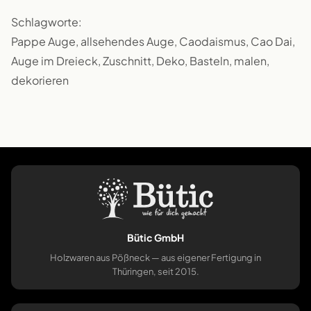
Schlagworte:
Pappe Auge, allsehendes Auge, Caodaismus, Cao Dai,
Auge im Dreieck, Zuschnitt, Deko, Basteln, malen,
dekorieren
Bütic GmbH
Holzwaren aus Pößneck — aus eigener Fertigung in
Thüringen, seit 2015.