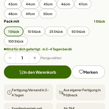
43cm
44cm
45cm
46cm
47cm
48cm
49cm
50cm
Pack mit
1 Stück
1 Stück
10 Stück
25 Stück
50 Stück
100 Stück
Wird für dich gefertigt · in 2–4 Tagen bei dir
Menge wählen
In den Warenkorb
Merken
Fertigung/Versand in 2–
Aus eigener Fertigung in
4 Tagen
Pößneck
Familienbetrieb seit
Ab 79 €