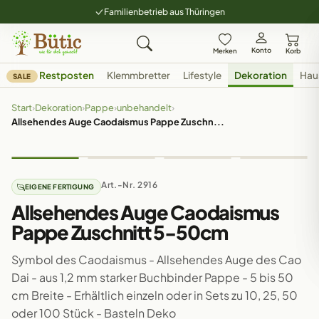
Familienbetrieb aus Thüringen
Konto
Merken
Korb
Restposten
Klemmbretter
Lifestyle
Dekoration
Hau
SALE
Start
›
Dekoration
›
Pappe
›
unbehandelt
›
Allsehendes Auge Caodaismus Pappe Zuschn...
Art.-Nr. 2916
EIGENE FERTIGUNG
Allsehendes Auge Caodaismus
Pappe Zuschnitt 5-50cm
Symbol des Caodaismus - Allsehendes Auge des Cao
Dai - aus 1,2 mm starker Buchbinder Pappe - 5 bis 50
cm Breite - Erhältlich einzeln oder in Sets zu 10, 25, 50
oder 100 Stück - Basteln Deko