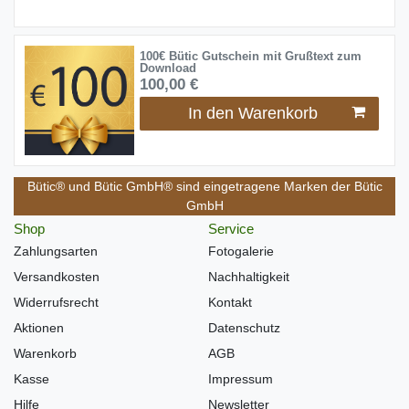
100€ Bütic Gutschein mit Grußtext zum
Download
100,00 €
In den Warenkorb
Bütic® und Bütic GmbH® sind eingetragene Marken der Bütic
GmbH
Shop
Service
Zahlungsarten
Fotogalerie
Versandkosten
Nachhaltigkeit
Widerrufsrecht
Kontakt
Aktionen
Datenschutz
Warenkorb
AGB
Kasse
Impressum
Hilfe
Newsletter