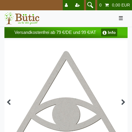
0
0,00 EUR
☰
Versandkostenfrei ab 79 €/DE und 99 €/AT
Info