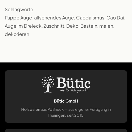
Schlagworte:
Pappe Auge, allsehendes Auge, Caodaismus, Cao Dai,
Auge im Dreieck, Zuschnitt, Deko, Basteln, malen,
dekorieren
Bütic GmbH
Holzwaren aus Pößneck — aus eigener Fertigung in
Thüringen, seit 2015.