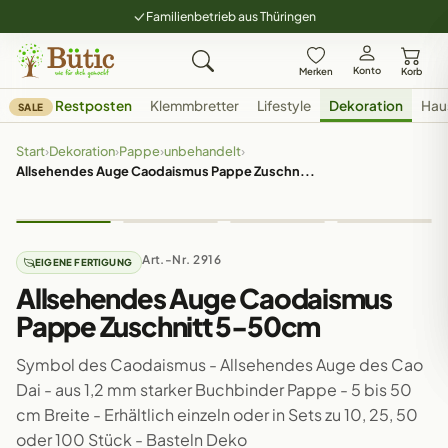
Familienbetrieb aus Thüringen
Konto
Merken
Korb
Restposten
Klemmbretter
Lifestyle
Dekoration
Hau
SALE
Start
›
Dekoration
›
Pappe
›
unbehandelt
›
Allsehendes Auge Caodaismus Pappe Zuschn...
Art.-Nr. 2916
EIGENE FERTIGUNG
Allsehendes Auge Caodaismus
Pappe Zuschnitt 5-50cm
Symbol des Caodaismus - Allsehendes Auge des Cao
Dai - aus 1,2 mm starker Buchbinder Pappe - 5 bis 50
cm Breite - Erhältlich einzeln oder in Sets zu 10, 25, 50
oder 100 Stück - Basteln Deko