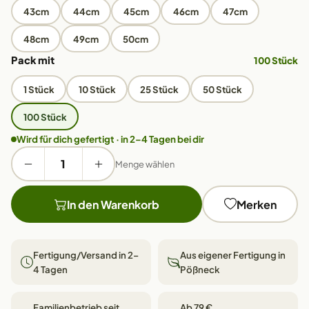
43cm
44cm
45cm
46cm
47cm
48cm
49cm
50cm
Pack mit
100 Stück
1 Stück
10 Stück
25 Stück
50 Stück
100 Stück
Wird für dich gefertigt · in 2–4 Tagen bei dir
Menge wählen
In den Warenkorb
Merken
Fertigung/Versand in 2–
Aus eigener Fertigung in
4 Tagen
Pößneck
Familienbetrieb seit
Ab 79 €