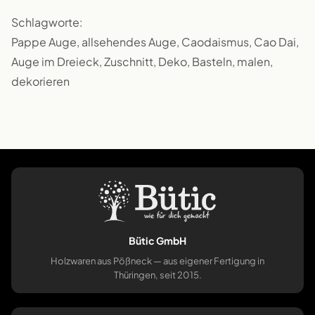
Schlagworte:
Pappe Auge, allsehendes Auge, Caodaismus, Cao Dai,
Auge im Dreieck, Zuschnitt, Deko, Basteln, malen,
dekorieren
Bütic GmbH
Holzwaren aus Pößneck — aus eigener Fertigung in
Thüringen, seit 2015.