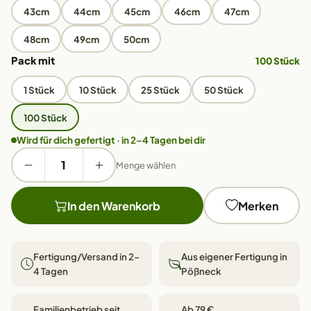
43cm
44cm
45cm
46cm
47cm
48cm
49cm
50cm
Pack mit
100 Stück
1 Stück
10 Stück
25 Stück
50 Stück
100 Stück
Wird für dich gefertigt · in 2–4 Tagen bei dir
Menge wählen
In den Warenkorb
Merken
Fertigung/Versand in 2–
Aus eigener Fertigung in
4 Tagen
Pößneck
Familienbetrieb seit
Ab 79 €