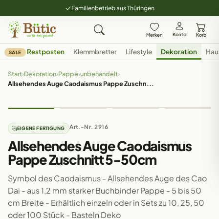
Familienbetrieb aus Thüringen
Konto
Merken
Korb
Restposten
Klemmbretter
Lifestyle
Dekoration
Hau
SALE
Start
›
Dekoration
›
Pappe
›
unbehandelt
›
Allsehendes Auge Caodaismus Pappe Zuschn...
Art.-Nr. 2916
EIGENE FERTIGUNG
Allsehendes Auge Caodaismus
Pappe Zuschnitt 5-50cm
Symbol des Caodaismus - Allsehendes Auge des Cao
Dai - aus 1,2 mm starker Buchbinder Pappe - 5 bis 50
cm Breite - Erhältlich einzeln oder in Sets zu 10, 25, 50
oder 100 Stück - Basteln Deko