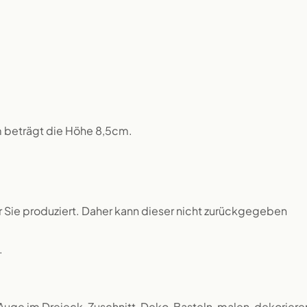
m beträgt die Höhe 8,5cm.
ür Sie produziert. Daher kann dieser nicht zurückgegeben
.
ge im Dreieck, Zuschnitt, Deko, Basteln, malen, dekoriere