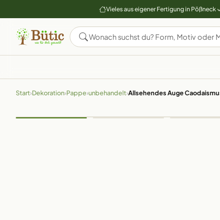
Vieles aus eigener Fertigung in Pößneck
Start
›
Dekoration
›
Pappe
›
unbehandelt
›
Allsehendes Auge Caodaismu