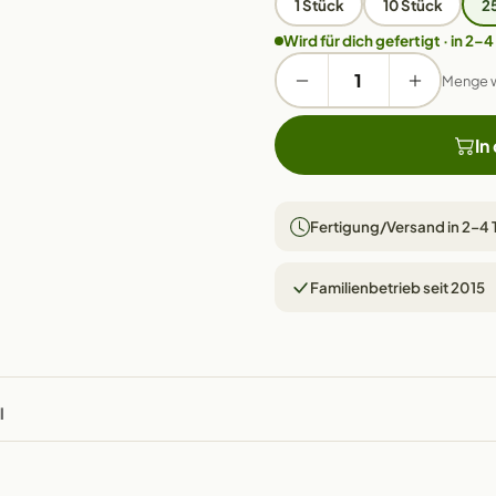
1 Stück
10 Stück
2
Wird für dich gefertigt · in 2–4
Menge 
In
Fertigung/Versand in 2–4
Familienbetrieb seit 2015
l