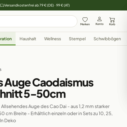
y
Versandkostenfrei ab 79 € (DE) · 99 € (AT)
Konto
Merken
Korb
ration
Haushalt
Wellness
Stempel
Schwibbögen
6
s Auge Caodaismus
hnitt 5-50cm
Allsehendes Auge des Cao Dai - aus 1,2 mm starker
 cm Breite - Erhältlich einzeln oder in Sets zu 10, 25,
ln Deko