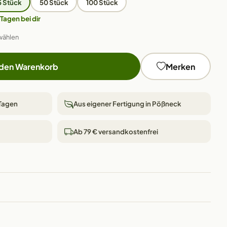
5 Stück
50 Stück
100 Stück
 Tagen bei dir
wählen
 den Warenkorb
Merken
 Tagen
Aus eigener Fertigung in Pößneck
Ab 79 € versandkostenfrei