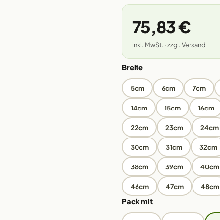
75,83 €
inkl. MwSt. · zzgl. Versand
Breite
5cm
6cm
7cm
14cm
15cm
16cm
22cm
23cm
24cm
30cm
31cm
32cm
38cm
39cm
40cm
46cm
47cm
48cm
Pack mit