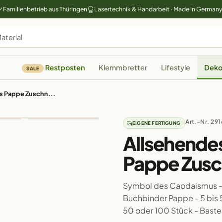
Familienbetrieb aus Thüringen
Lasertechnik & Handarbeit · Made in German
Restposten
Klemmbretter
Lifestyle
Deko
SALE
s Pappe Zuschn...
Art.-Nr. 291
EIGENE FERTIGUNG
Allsehende
Pappe Zusc
Symbol des Caodaismus - 
Buchbinder Pappe - 5 bis 50
50 oder 100 Stück - Baste