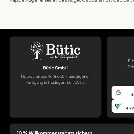
E-M
Tel
Bütic GmbH
Holzwaren aus Pößneck — aus eigener
Fertigung in Thüringen, seit 2015.
4
4,98
10 % Willkommensrabatt sichern