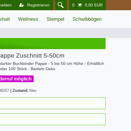
melden
Registrieren
0
0,00 EUR
shalt
Wellness
Stempel
Schwibbögen
Pappe Zuschnitt 5-50cm
arker Buchbinder Pappe - 5 bis 50 cm Höhe - Erhältlich
 oder 100 Stück - Basteln Deko
iderruf möglich
88257
|
Zustand:
Neu