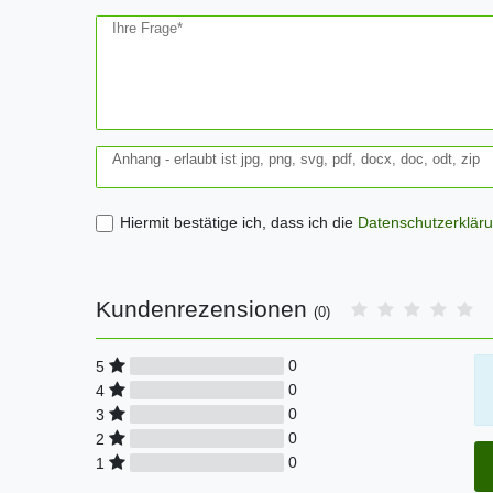
Ihre Frage*
Anhang - erlaubt ist jpg, png, svg, pdf, docx, doc, odt, zip
Hiermit bestätige ich, dass ich die
Daten­schutz­erklär
Kundenrezensionen
(0)
0
5
0
4
0
3
0
2
0
1