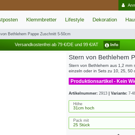
An
tposten
Klemmbretter
Lifestyle
Dekoration
Hau
 von Bethlehem Pappe Zuschnitt 5-50cm
Versandkostenfrei ab 79 €/DE und 99 €/AT
Info
Stern von Bethlehem 
Stern von Bethlehem aus 1,2 mm st
einzeln oder in Sets zu 10, 25, 50
Produktionsartikel - Kein W
Artikelnummer:
2913
|
Variante:
7-4
Höhe
Pack mit