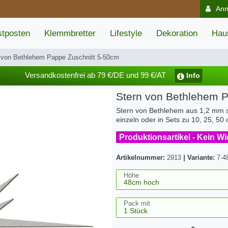
An
tposten
Klemmbretter
Lifestyle
Dekoration
Hau
 von Bethlehem Pappe Zuschnitt 5-50cm
Versandkostenfrei ab 79 €/DE und 99 €/AT
Info
Stern von Bethlehem 
Stern von Bethlehem aus 1,2 mm st
einzeln oder in Sets zu 10, 25, 50
Produktionsartikel - Kein W
Artikelnummer:
2913
|
Variante:
7-4
Höhe
Pack mit