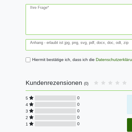
Ihre Frage*
Anhang - erlaubt ist jpg, png, svg, pdf, docx, doc, odt, zip
Hiermit bestätige ich, dass ich die
Daten­schutz­erklär
Kundenrezensionen
(0)
0
5
0
4
0
3
0
2
0
1