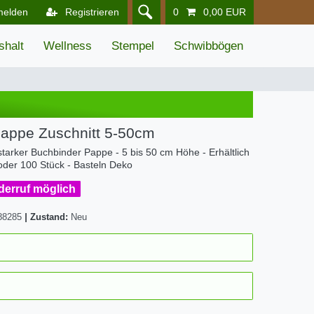
melden
Registrieren
0
0,00 EUR
shalt
Wellness
Stempel
Schwibbögen
Pappe Zuschnitt 5-50cm
arker Buchbinder Pappe - 5 bis 50 cm Höhe - Erhältlich
 oder 100 Stück - Basteln Deko
iderruf möglich
88285
|
Zustand:
Neu