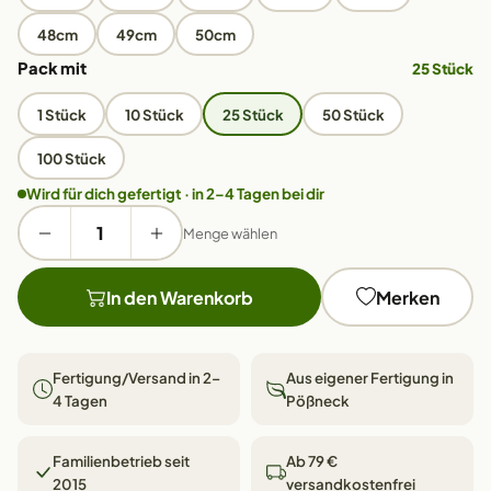
48cm
49cm
50cm
Pack mit
25 Stück
1 Stück
10 Stück
25 Stück
50 Stück
100 Stück
Wird für dich gefertigt · in 2–4 Tagen bei dir
Menge wählen
In den Warenkorb
Merken
Fertigung/Versand in 2–
Aus eigener Fertigung in
4 Tagen
Pößneck
Familienbetrieb seit
Ab 79 €
2015
versandkostenfrei