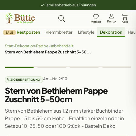
Familienbetrieb aus Thüringen
Konto
Merken
Korb
Restposten
Klemmbretter
Lifestyle
Dekoration
Hau
SALE
Start
›
Dekoration
›
Pappe
›
unbehandelt
›
Stern von Bethlehem Pappe Zuschnitt 5-50...
Art.-Nr. 2913
EIGENE FERTIGUNG
Stern von Bethlehem Pappe
Zuschnitt 5-50cm
Stern von Bethlehem aus 1,2 mm starker Buchbinder
Pappe - 5 bis 50 cm Höhe - Erhältlich einzeln oder in
Sets zu 10, 25, 50 oder 100 Stück - Basteln Deko