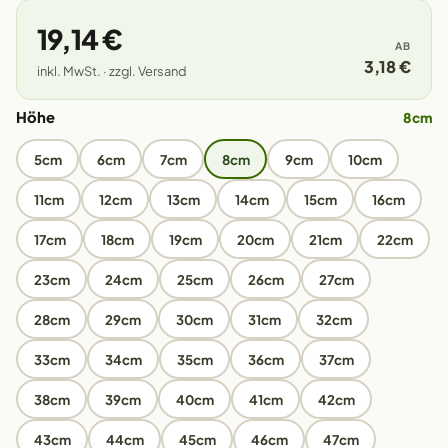
19,14 €
AB
3,18 €
inkl. MwSt. · zzgl. Versand
Höhe
8cm
5cm
6cm
7cm
8cm
9cm
10cm
11cm
12cm
13cm
14cm
15cm
16cm
17cm
18cm
19cm
20cm
21cm
22cm
23cm
24cm
25cm
26cm
27cm
28cm
29cm
30cm
31cm
32cm
33cm
34cm
35cm
36cm
37cm
38cm
39cm
40cm
41cm
42cm
43cm
44cm
45cm
46cm
47cm