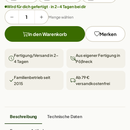
Wird für dich gefertigt · in 2–4 Tagen bei dir
Menge wählen
In den Warenkorb
Merken
Fertigung/Versand in 2–
Aus eigener Fertigung in
4 Tagen
Pößneck
Familienbetrieb seit
Ab 79 €
2015
versandkostenfrei
Beschreibung
Technische Daten