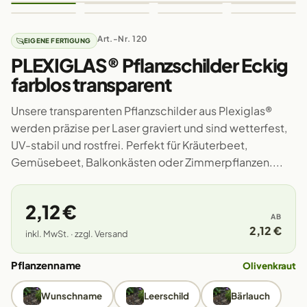
Art.-Nr. 120
EIGENE FERTIGUNG
PLEXIGLAS® Pflanzschilder Eckig
farblos transparent
Unsere transparenten Pflanzschilder aus Plexiglas®
werden präzise per Laser graviert und sind wetterfest,
UV-stabil und rostfrei. Perfekt für Kräuterbeet,
Gemüsebeet, Balkonkästen oder Zimmerpflanzen....
2,12 €
AB
2,12 €
inkl. MwSt. · zzgl. Versand
Pflanzenname
Olivenkraut
Wunschname
Leerschild
Bärlauch