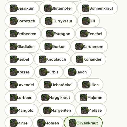
Basilikum
Blutampfer
Bohnenkraut
Borretsch
Currykraut
Dill
Erdbeeren
Estragon
Fenchel
Gladiolen
Gurken
Kardamom
Kerbel
Knoblauch
Koriander
Kresse
Kürbis
Lauch
Lavendel
Liebstöckel
Lilien
Lorbeer
Maggikraut
Majoran
Mangold
Margeriten
Melisse
Minze
Möhren
Olivenkraut