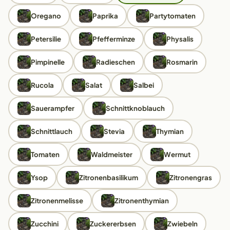
Oregano
Paprika
Partytomaten
Petersilie
Pfefferminze
Physalis
Pimpinelle
Radieschen
Rosmarin
Rucola
Salat
Salbei
Sauerampfer
Schnittknoblauch
Schnittlauch
Stevia
Thymian
Tomaten
Waldmeister
Wermut
Ysop
Zitronenbasilikum
Zitronengras
Zitronenmelisse
Zitronenthymian
Zucchini
Zuckererbsen
Zwiebeln