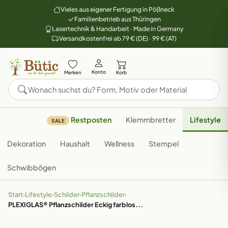
Vieles aus eigener Fertigung in Pößneck
Familienbetrieb aus Thüringen
Lasertechnik & Handarbeit · Made in Germany
Versandkostenfrei ab 79 € (DE) · 99 € (AT)
Konto
Merken
Korb
Restposten
Klemmbretter
Lifestyle
SALE
Dekoration
Haushalt
Wellness
Stempel
Schwibbögen
Start
›
Lifestyle
›
Schilder
›
Pflanzschilder
›
PLEXIGLAS® Pflanzschilder Eckig farblos...