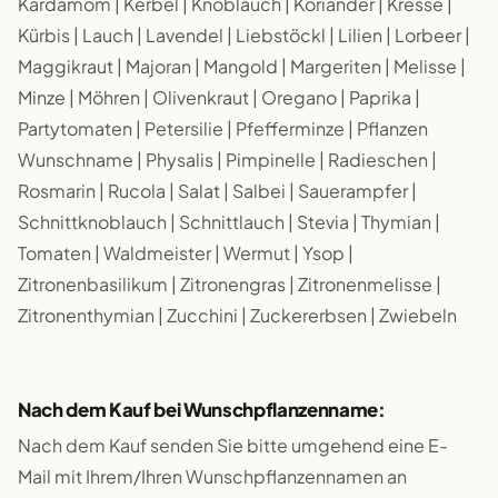
Kardamom | Kerbel | Knoblauch | Koriander | Kresse |
Kürbis | Lauch | Lavendel | Liebstöckl | Lilien | Lorbeer |
Maggikraut | Majoran | Mangold | Margeriten | Melisse |
Minze | Möhren | Olivenkraut | Oregano | Paprika |
Partytomaten | Petersilie | Pfefferminze | Pflanzen
Wunschname | Physalis | Pimpinelle | Radieschen |
Rosmarin | Rucola | Salat | Salbei | Sauerampfer |
Schnittknoblauch | Schnittlauch | Stevia | Thymian |
Tomaten | Waldmeister | Wermut | Ysop |
Zitronenbasilikum | Zitronengras | Zitronenmelisse |
Zitronenthymian | Zucchini | Zuckererbsen | Zwiebeln
Nach dem Kauf bei Wunschpflanzenname:
Nach dem Kauf senden Sie bitte umgehend eine E-
Mail mit Ihrem/Ihren Wunschpflanzennamen an