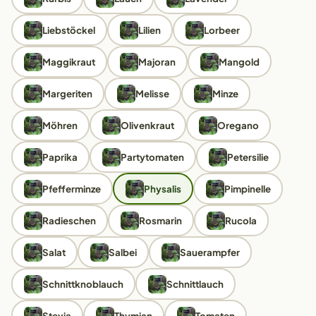
Liebstöckel
Lilien
Lorbeer
Maggikraut
Majoran
Mangold
Margeriten
Melisse
Minze
Möhren
Olivenkraut
Oregano
Paprika
Partytomaten
Petersilie
Pfefferminze
Physalis
Pimpinelle
Radieschen
Rosmarin
Rucola
Salat
Salbei
Sauerampfer
Schnittknoblauch
Schnittlauch
Stevia
Thymian
Tomaten