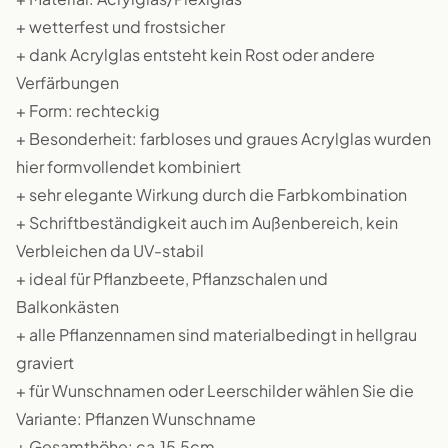
+ wetterfest und frostsicher
+ dank Acrylglas entsteht kein Rost oder andere
Verfärbungen
+ Form: rechteckig
+ Besonderheit: farbloses und graues Acrylglas wurden
hier formvollendet kombiniert
+ sehr elegante Wirkung durch die Farbkombination
+ Schriftbeständigkeit auch im Außenbereich, kein
Verbleichen da UV-stabil
+ ideal für Pflanzbeete, Pflanzschalen und
Balkonkästen
+ alle Pflanzennamen sind materialbedingt in hellgrau
graviert
+ für Wunschnamen oder Leerschilder wählen Sie die
Variante: Pflanzen Wunschname
+ Gesamthöhe: ca.15,5cm