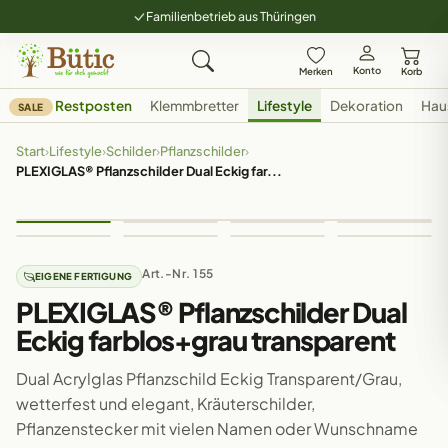
Familienbetrieb aus Thüringen
Konto
Merken
Korb
Restposten
Klemmbretter
Lifestyle
Dekoration
Hau
SALE
Start
›
Lifestyle
›
Schilder
›
Pflanzschilder
›
PLEXIGLAS® Pflanzschilder Dual Eckig far...
Art.-Nr. 155
EIGENE FERTIGUNG
PLEXIGLAS® Pflanzschilder Dual
Eckig farblos+grau transparent
Dual Acrylglas Pflanzschild Eckig Transparent/Grau,
wetterfest und elegant, Kräuterschilder,
Pflanzenstecker mit vielen Namen oder Wunschname