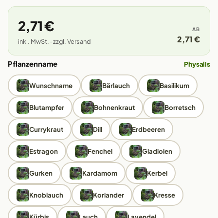
2,71 €
AB
2,71 €
inkl. MwSt. · zzgl. Versand
Pflanzenname
Physalis
Wunschname
Bärlauch
Basilikum
Blutampfer
Bohnenkraut
Borretsch
Currykraut
Dill
Erdbeeren
Estragon
Fenchel
Gladiolen
Gurken
Kardamom
Kerbel
Knoblauch
Koriander
Kresse
Kürbis
Lauch
Lavendel