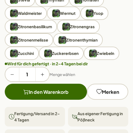
Waldmeister
Wermut
Ysop
Zitronenbasilikum
Zitronengras
Zitronenmelisse
Zitronenthymian
Zucchini
Zuckererbsen
Zwiebeln
Wird für dich gefertigt · in 2–4 Tagen bei dir
Menge wählen
In den Warenkorb
Merken
Fertigung/Versand in 2–
Aus eigener Fertigung in
4 Tagen
Pößneck