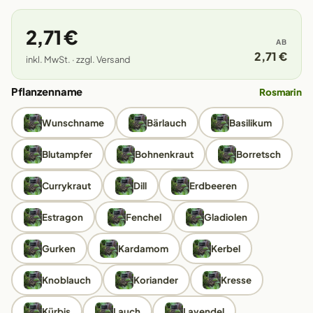
2,71 €
AB
2,71 €
inkl. MwSt. · zzgl. Versand
Pflanzenname
Rosmarin
Wunschname
Bärlauch
Basilikum
Blutampfer
Bohnenkraut
Borretsch
Currykraut
Dill
Erdbeeren
Estragon
Fenchel
Gladiolen
Gurken
Kardamom
Kerbel
Knoblauch
Koriander
Kresse
Kürbis
Lauch
Lavendel