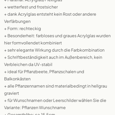
+ wetterfest und frostsicher
+ dank Acrylglas entsteht kein Rost oder andere
Verfärbungen
+ Form: rechteckig
+ Besonderheit: farbloses und graues Acrylglas wurden
hier formvollendet kombiniert
+ sehr elegante Wirkung durch die Farbkombination
+ Schriftbeständigkeit auch im Außenbereich, kein
Verbleichen da UV-stabil
+ ideal für Pflanzbeete, Pflanzschalen und
Balkonkästen
+ alle Pflanzennamen sind materialbedingt in hellgrau
graviert
+ für Wunschnamen oder Leerschilder wählen Sie die
Variante: Pflanzen Wunschname
+ Gesamthöhe: ca.15,5cm