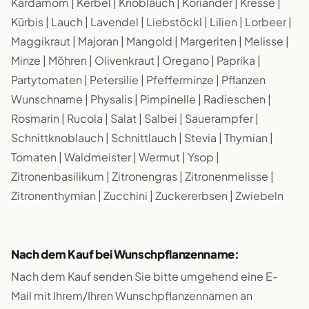
Kardamom | Kerbel | Knoblauch | Koriander | Kresse |
Kürbis | Lauch | Lavendel | Liebstöckl | Lilien | Lorbeer |
Maggikraut | Majoran | Mangold | Margeriten | Melisse |
Minze | Möhren | Olivenkraut | Oregano | Paprika |
Partytomaten | Petersilie | Pfefferminze | Pflanzen
Wunschname | Physalis | Pimpinelle | Radieschen |
Rosmarin | Rucola | Salat | Salbei | Sauerampfer |
Schnittknoblauch | Schnittlauch | Stevia | Thymian |
Tomaten | Waldmeister | Wermut | Ysop |
Zitronenbasilikum | Zitronengras | Zitronenmelisse |
Zitronenthymian | Zucchini | Zuckererbsen | Zwiebeln
Nach dem Kauf bei Wunschpflanzenname:
Nach dem Kauf senden Sie bitte umgehend eine E-
Mail mit Ihrem/Ihren Wunschpflanzennamen an