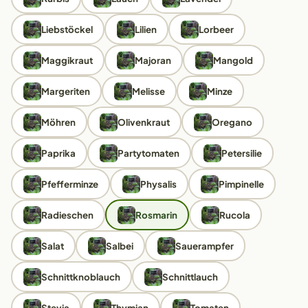
Liebstöckel
Lilien
Lorbeer
Maggikraut
Majoran
Mangold
Margeriten
Melisse
Minze
Möhren
Olivenkraut
Oregano
Paprika
Partytomaten
Petersilie
Pfefferminze
Physalis
Pimpinelle
Radieschen
Rosmarin
Rucola
Salat
Salbei
Sauerampfer
Schnittknoblauch
Schnittlauch
Stevia
Thymian
Tomaten