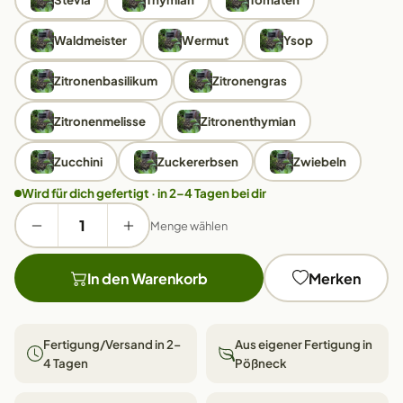
Waldmeister
Wermut
Ysop
Zitronenbasilikum
Zitronengras
Zitronenmelisse
Zitronenthymian
Zucchini
Zuckererbsen
Zwiebeln
Wird für dich gefertigt · in 2–4 Tagen bei dir
Menge wählen
In den Warenkorb
Merken
Fertigung/Versand in 2–
Aus eigener Fertigung in
4 Tagen
Pößneck