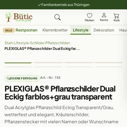
Familienbetrieb aus Thüringen
Konto
Merken
Korb
Restposten
Klemmbretter
Lifestyle
Dekoration
Hau
SALE
Start
›
Lifestyle
›
Schilder
›
Pflanzschilder
›
PLEXIGLAS® Pflanzschilder Dual Eckig far...
Art.-Nr. 155
EIGENE FERTIGUNG
PLEXIGLAS® Pflanzschilder Dual
Eckig farblos+grau transparent
Dual Acrylglas Pflanzschild Eckig Transparent/Grau,
wetterfest und elegant, Kräuterschilder,
Pflanzenstecker mit vielen Namen oder Wunschname