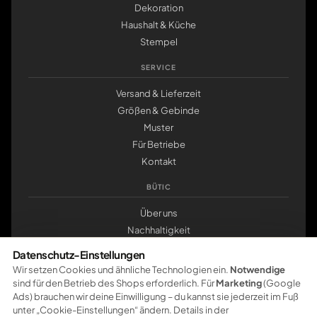
Dekoration
Haushalt & Küche
Stempel
SERVICE
Versand & Lieferzeit
Größen & Gebinde
Muster
Für Betriebe
Kontakt
BÜTIC
Über uns
Nachhaltigkeit
Werkstatt Pößneck
Datenschutz-Einstellungen
klemmbrett.de
Wir setzen Cookies und ähnliche Technologien ein.
Notwendige
sind für den Betrieb des Shops erforderlich. Für
Marketing
(Google
ZAHLUNG
Ads) brauchen wir deine Einwilligung – du kannst sie jederzeit im Fuß
unter „Cookie-Einstellungen“ ändern. Details in der
Pay
Pal
VISA
master
card
amazon
pay
Google Pay