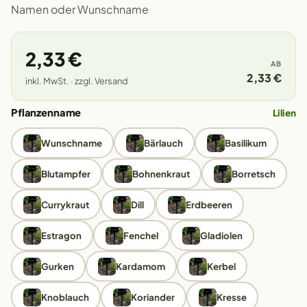
Namen oder Wunschname
2,33 €
AB
2,33 €
inkl. MwSt. · zzgl. Versand
Pflanzenname
Lilien
Wunschname
Bärlauch
Basilikum
Blutampfer
Bohnenkraut
Borretsch
Currykraut
Dill
Erdbeeren
Estragon
Fenchel
Gladiolen
Gurken
Kardamom
Kerbel
Knoblauch
Koriander
Kresse