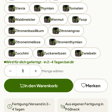
Stevia
Thymian
Tomaten
Waldmeister
Wermut
Ysop
Zitronenbasilikum
Zitronengras
Zitronenmelisse
Zitronenthymian
Zucchini
Zuckererbsen
Zwiebeln
Wird für dich gefertigt · in 2–4 Tagen bei dir
Menge wählen
In den Warenkorb
Merken
Fertigung/Versand in 2–
Aus eigener Fertigung in
4 Tagen
Pößneck