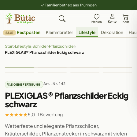
Familienbetrieb aus Thüringen
Konto
Merken
Korb
Restposten
Klemmbretter
Lifestyle
Dekoration
Hau
SALE
Start
›
Lifestyle
›
Schilder
›
Pflanzschilder
›
PLEXIGLAS® Pflanzschilder Eckig schwarz
Art.-Nr. 142
EIGENE FERTIGUNG
PLEXIGLAS® Pflanzschilder Eckig
schwarz
★
★
★
★
★
5,0 · 1 Bewertung
Wetterfeste und elegante Pflanzschilder,
Kräuterschilder, Pflanzenstecker in schwarz mit vielen