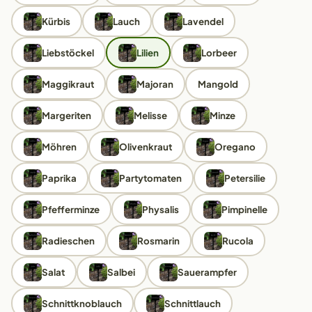
Kürbis
Lauch
Lavendel
Liebstöckel
Lilien
Lorbeer
Maggikraut
Majoran
Mangold
Margeriten
Melisse
Minze
Möhren
Olivenkraut
Oregano
Paprika
Partytomaten
Petersilie
Pfefferminze
Physalis
Pimpinelle
Radieschen
Rosmarin
Rucola
Salat
Salbei
Sauerampfer
Schnittknoblauch
Schnittlauch