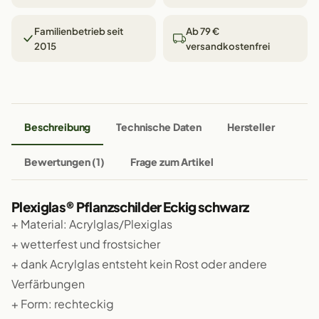
Familienbetrieb seit
Ab 79 €
2015
versandkostenfrei
Beschreibung
Technische Daten
Hersteller
Bewertungen (1)
Frage zum Artikel
Plexiglas® Pflanzschilder Eckig schwarz
+ Material: Acrylglas/Plexiglas
+ wetterfest und frostsicher
+ dank Acrylglas entsteht kein Rost oder andere
Verfärbungen
+ Form: rechteckig