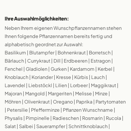
Ihre Auswahlmöglichkeiten:
Neben Ihrem eigenen Wunschpflanzennamen stehen
Ihnen folgende Pflanzennamen bereits fertig und
alphabetisch geordnet zur Auswahl:
Basilikum | Blutampfer | Bohnenkraut | Borretsch |
Bärlauch | Currykraut | Dill | Erdbeeren | Estragon |
Fenchel | Gladiolen | Gurken | Kardamom | Kerbel |
Knoblauch | Koriander | Kresse | Kürbis | Lauch |
Lavendel | Liebstöckl | Lilien | Lorbeer | Maggikraut |
Majoran | Mangold | Margeriten | Melisse | Minze |
Möhren | Olivenkraut | Oregano | Paprika | Partytomaten
| Petersilie | Pfefferminze | Pflanzen Wunschname |
Physalis | Pimpinelle | Radieschen | Rosmarin | Rucola |
Salat | Salbei | Sauerampfer | Schnittknoblauch |