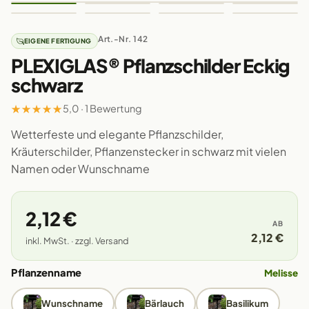
Art.-Nr. 142
EIGENE FERTIGUNG
PLEXIGLAS® Pflanzschilder Eckig
schwarz
★
★
★
★
★
5,0 · 1 Bewertung
Wetterfeste und elegante Pflanzschilder,
Kräuterschilder, Pflanzenstecker in schwarz mit vielen
Namen oder Wunschname
2,12 €
AB
2,12 €
inkl. MwSt. · zzgl. Versand
Pflanzenname
Melisse
Wunschname
Bärlauch
Basilikum