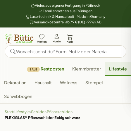
Vieles aus eigener Fertigung in Pößneck
Familienbetrieb aus Thüringen
Lasertechnik & Handarbeit · Made in Germany
Versandkostenfrei ab 79 € (DE) · 99 € (AT)
Konto
Merken
Korb
Restposten
Klemmbretter
Lifestyle
SALE
Dekoration
Haushalt
Wellness
Stempel
Schwibbögen
Start
›
Lifestyle
›
Schilder
›
Pflanzschilder
›
PLEXIGLAS® Pflanzschilder Eckig schwarz