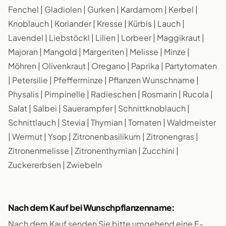
Fenchel | Gladiolen | Gurken | Kardamom | Kerbel |
Knoblauch | Koriander | Kresse | Kürbis | Lauch |
Lavendel | Liebstöckl | Lilien | Lorbeer | Maggikraut |
Majoran | Mangold | Margeriten | Melisse | Minze |
Möhren | Olivenkraut | Oregano | Paprika | Partytomaten
| Petersilie | Pfefferminze | Pflanzen Wunschname |
Physalis | Pimpinelle | Radieschen | Rosmarin | Rucola |
Salat | Salbei | Sauerampfer | Schnittknoblauch |
Schnittlauch | Stevia | Thymian | Tomaten | Waldmeister
| Wermut | Ysop | Zitronenbasilikum | Zitronengras |
Zitronenmelisse | Zitronenthymian | Zucchini |
Zuckererbsen | Zwiebeln
Nach dem Kauf bei Wunschpflanzenname:
Nach dem Kauf senden Sie bitte umgehend eine E-