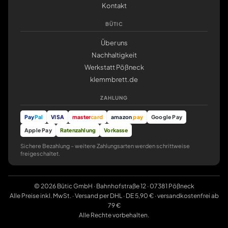
Kontakt
BÜTIC
Über uns
Nachhaltigkeit
Werkstatt Pößneck
klemmbrett.de
ZAHLUNG
Pay
Pal
VISA
master
card
amazon
pay
Google Pay
Apple Pay
Ratenzahlung
Vorkasse
Sichere Bezahlung – weitere Zahlungsarten werden schrittweise
freigeschaltet.
© 2026 Bütic GmbH · Bahnhofstraße 12 · 07381 Pößneck
Alle Preise inkl. MwSt. · Versand per DHL · DE 5,90 € · versandkostenfrei ab
79 €
Alle Rechte vorbehalten.