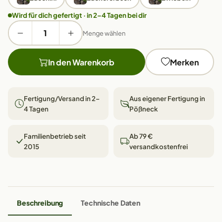
Wird für dich gefertigt · in 2–4 Tagen bei dir
Menge wählen
In den Warenkorb
Merken
Fertigung/Versand in 2–
Aus eigener Fertigung in
4 Tagen
Pößneck
Familienbetrieb seit
Ab 79 €
2015
versandkostenfrei
Beschreibung
Technische Daten