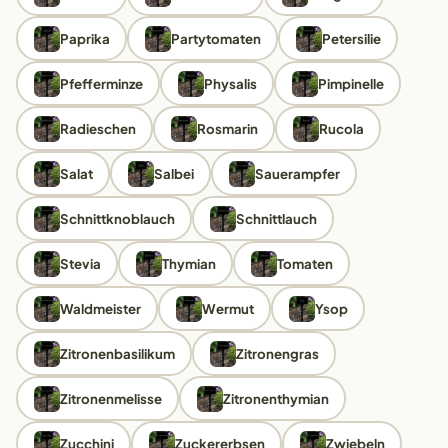
Paprika
Partytomaten
Petersilie
Pfefferminze
Physalis
Pimpinelle
Radieschen
Rosmarin
Rucola
Salat
Salbei
Sauerampfer
Schnittknoblauch
Schnittlauch
Stevia
Thymian
Tomaten
Waldmeister
Wermut
Ysop
Zitronenbasilikum
Zitronengras
Zitronenmelisse
Zitronenthymian
Zucchini
Zuckererbsen
Zwiebeln