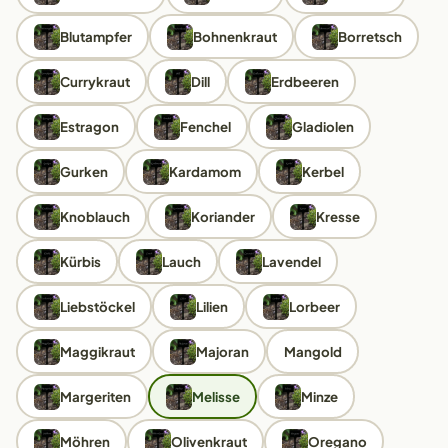
Blutampfer
Bohnenkraut
Borretsch
Currykraut
Dill
Erdbeeren
Estragon
Fenchel
Gladiolen
Gurken
Kardamom
Kerbel
Knoblauch
Koriander
Kresse
Kürbis
Lauch
Lavendel
Liebstöckel
Lilien
Lorbeer
Maggikraut
Majoran
Mangold
Margeriten
Melisse
Minze
Möhren
Olivenkraut
Oregano