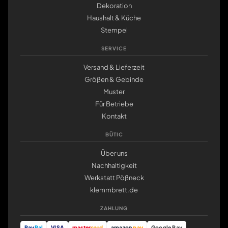
Dekoration
Haushalt & Küche
Stempel
SERVICE
Versand & Lieferzeit
Größen & Gebinde
Muster
Für Betriebe
Kontakt
BÜTIC
Über uns
Nachhaltigkeit
Werkstatt Pößneck
klemmbrett.de
ZAHLUNG
Pay
Pal
VISA
master
card
amazon
pay
Google Pay