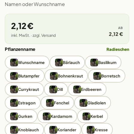
Namen oder Wunschname
2,12 €
AB
2,12 €
inkl. MwSt. · zzgl. Versand
Pflanzenname
Radieschen
Wunschname
Bärlauch
Basilikum
Blutampfer
Bohnenkraut
Borretsch
Currykraut
Dill
Erdbeeren
Estragon
Fenchel
Gladiolen
Gurken
Kardamom
Kerbel
Knoblauch
Koriander
Kresse