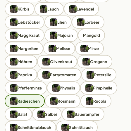
Kürbis
Lauch
Lavendel
Liebstöckel
Lilien
Lorbeer
Maggikraut
Majoran
Mangold
Margeriten
Melisse
Minze
Möhren
Olivenkraut
Oregano
Paprika
Partytomaten
Petersilie
Pfefferminze
Physalis
Pimpinelle
Radieschen
Rosmarin
Rucola
Salat
Salbei
Sauerampfer
Schnittknoblauch
Schnittlauch