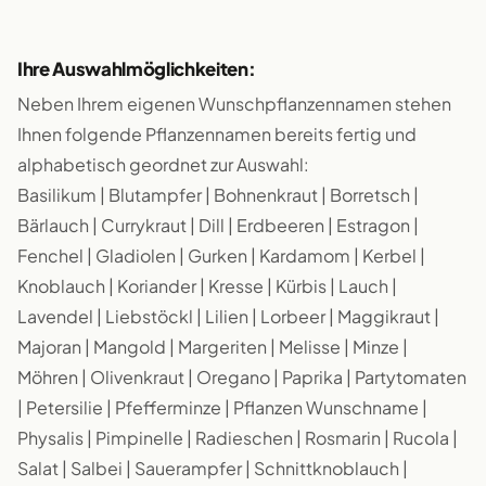
Ihre Auswahlmöglichkeiten:
Neben Ihrem eigenen Wunschpflanzennamen stehen
Ihnen folgende Pflanzennamen bereits fertig und
alphabetisch geordnet zur Auswahl:
Basilikum | Blutampfer | Bohnenkraut | Borretsch |
Bärlauch | Currykraut | Dill | Erdbeeren | Estragon |
Fenchel | Gladiolen | Gurken | Kardamom | Kerbel |
Knoblauch | Koriander | Kresse | Kürbis | Lauch |
Lavendel | Liebstöckl | Lilien | Lorbeer | Maggikraut |
Majoran | Mangold | Margeriten | Melisse | Minze |
Möhren | Olivenkraut | Oregano | Paprika | Partytomaten
| Petersilie | Pfefferminze | Pflanzen Wunschname |
Physalis | Pimpinelle | Radieschen | Rosmarin | Rucola |
Salat | Salbei | Sauerampfer | Schnittknoblauch |