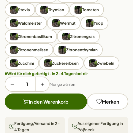
Stevia
Thymian
Tomaten
Waldmeister
Wermut
Ysop
Zitronenbasilikum
Zitronengras
Zitronenmelisse
Zitronenthymian
Zucchini
Zuckererbsen
Zwiebeln
Wird für dich gefertigt · in 2–4 Tagen bei dir
Menge wählen
In den Warenkorb
Merken
Fertigung/Versand in 2–
Aus eigener Fertigung in
4 Tagen
Pößneck