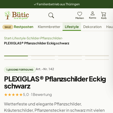
Familienbetrieb aus Thüringen
Konto
Merken
Korb
Restposten
Klemmbretter
Lifestyle
Dekoration
Hau
SALE
Start
›
Lifestyle
›
Schilder
›
Pflanzschilder
›
PLEXIGLAS® Pflanzschilder Eckig schwarz
Art.-Nr. 142
EIGENE FERTIGUNG
PLEXIGLAS® Pflanzschilder Eckig
schwarz
★
★
★
★
★
5,0 · 1 Bewertung
Wetterfeste und elegante Pflanzschilder,
Kräuterschilder, Pflanzenstecker in schwarz mit vielen