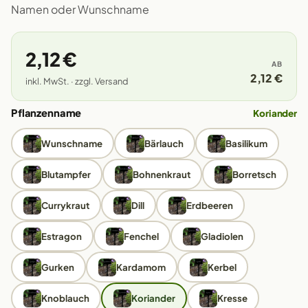
Namen oder Wunschname
2,12 €
AB
2,12 €
inkl. MwSt. · zzgl. Versand
Pflanzenname
Koriander
Wunschname
Bärlauch
Basilikum
Blutampfer
Bohnenkraut
Borretsch
Currykraut
Dill
Erdbeeren
Estragon
Fenchel
Gladiolen
Gurken
Kardamom
Kerbel
Knoblauch
Koriander
Kresse