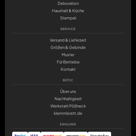
Dekoration
Haushalt & Küche
Stempel
SERVICE
Versand & Lieferzeit
Größen & Gebinde
Muster
Für Betriebe
Kontakt
BÜTIC
Über uns
Nachhaltigkeit
Werkstatt Pößneck
klemmbrett.de
ZAHLUNG
Pay
Pal
VISA
master
card
amazon
pay
Google Pay