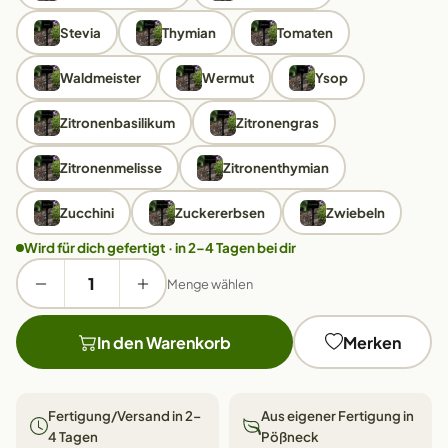
Stevia
Thymian
Tomaten
Waldmeister
Wermut
Ysop
Zitronenbasilikum
Zitronengras
Zitronenmelisse
Zitronenthymian
Zucchini
Zuckererbsen
Zwiebeln
Wird für dich gefertigt · in 2–4 Tagen bei dir
Menge wählen
In den Warenkorb
Merken
Fertigung/Versand in 2–
Aus eigener Fertigung in
4 Tagen
Pößneck