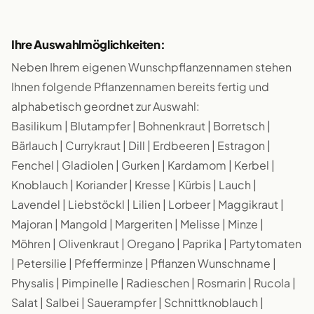
Ihre Auswahlmöglichkeiten:
Neben Ihrem eigenen Wunschpflanzennamen stehen
Ihnen folgende Pflanzennamen bereits fertig und
alphabetisch geordnet zur Auswahl:
Basilikum | Blutampfer | Bohnenkraut | Borretsch |
Bärlauch | Currykraut | Dill | Erdbeeren | Estragon |
Fenchel | Gladiolen | Gurken | Kardamom | Kerbel |
Knoblauch | Koriander | Kresse | Kürbis | Lauch |
Lavendel | Liebstöckl | Lilien | Lorbeer | Maggikraut |
Majoran | Mangold | Margeriten | Melisse | Minze |
Möhren | Olivenkraut | Oregano | Paprika | Partytomaten
| Petersilie | Pfefferminze | Pflanzen Wunschname |
Physalis | Pimpinelle | Radieschen | Rosmarin | Rucola |
Salat | Salbei | Sauerampfer | Schnittknoblauch |