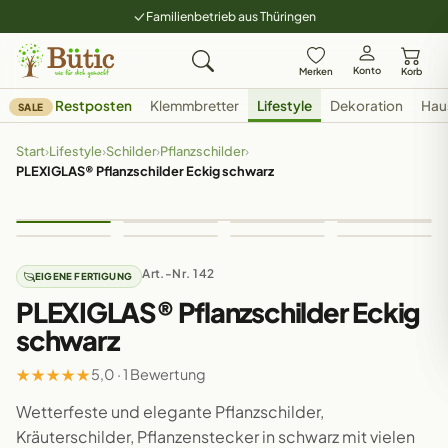
Familienbetrieb aus Thüringen
Konto
Merken
Korb
Restposten
Klemmbretter
Lifestyle
Dekoration
Hau
SALE
Start
›
Lifestyle
›
Schilder
›
Pflanzschilder
›
PLEXIGLAS® Pflanzschilder Eckig schwarz
Art.-Nr. 142
EIGENE FERTIGUNG
PLEXIGLAS® Pflanzschilder Eckig
schwarz
★
★
★
★
★
5,0 · 1 Bewertung
Wetterfeste und elegante Pflanzschilder,
Kräuterschilder, Pflanzenstecker in schwarz mit vielen