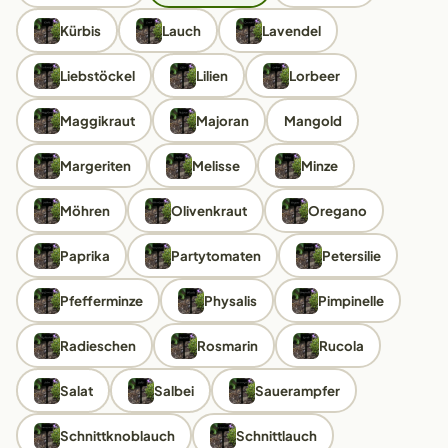
Kürbis
Lauch
Lavendel
Liebstöckel
Lilien
Lorbeer
Maggikraut
Majoran
Mangold
Margeriten
Melisse
Minze
Möhren
Olivenkraut
Oregano
Paprika
Partytomaten
Petersilie
Pfefferminze
Physalis
Pimpinelle
Radieschen
Rosmarin
Rucola
Salat
Salbei
Sauerampfer
Schnittknoblauch
Schnittlauch