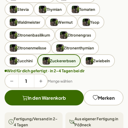
Stevia
Thymian
Tomaten
Waldmeister
Wermut
Ysop
Zitronenbasilikum
Zitronengras
Zitronenmelisse
Zitronenthymian
Zucchini
Zuckererbsen
Zwiebeln
Wird für dich gefertigt · in 2–4 Tagen bei dir
Menge wählen
In den Warenkorb
Merken
Fertigung/Versand in 2–
Aus eigener Fertigung in
4 Tagen
Pößneck