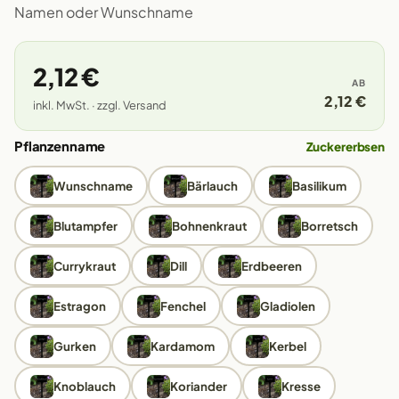
Namen oder Wunschname
2,12 €
AB
2,12 €
inkl. MwSt. · zzgl. Versand
Pflanzenname
Zuckererbsen
Wunschname
Bärlauch
Basilikum
Blutampfer
Bohnenkraut
Borretsch
Currykraut
Dill
Erdbeeren
Estragon
Fenchel
Gladiolen
Gurken
Kardamom
Kerbel
Knoblauch
Koriander
Kresse