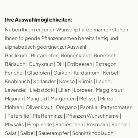
Ihre Auswahlmöglichkeiten:
Neben Ihrem eigenen Wunschpflanzennamen stehen
Ihnen folgende Pflanzennamen bereits fertig und
alphabetisch geordnet zur Auswahl:
Basilikum | Blutampfer | Bohnenkraut | Borretsch |
Bärlauch | Currykraut | Dill | Erdbeeren | Estragon |
Fenchel | Gladiolen | Gurken | Kardamom | Kerbel |
Knoblauch | Koriander | Kresse | Kürbis | Lauch |
Lavendel | Liebstöckl | Lilien | Lorbeer | Maggikraut |
Majoran | Mangold | Margeriten | Melisse | Minze |
Möhren | Olivenkraut | Oregano | Paprika | Partytomaten
| Petersilie | Pfefferminze | Pflanzen Wunschname |
Physalis | Pimpinelle | Radieschen | Rosmarin | Rucola |
Salat | Salbei | Sauerampfer | Schnittknoblauch |