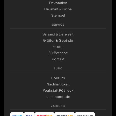
Dekoration
Haushalt & Küche
Stempel
SERVICE
Versand & Lieferzeit
Größen & Gebinde
Muster
Für Betriebe
Kontakt
BÜTIC
Über uns
Nachhaltigkeit
Werkstatt Pößneck
klemmbrett.de
ZAHLUNG
Pay
Pal
VISA
master
card
amazon
pay
Google Pay