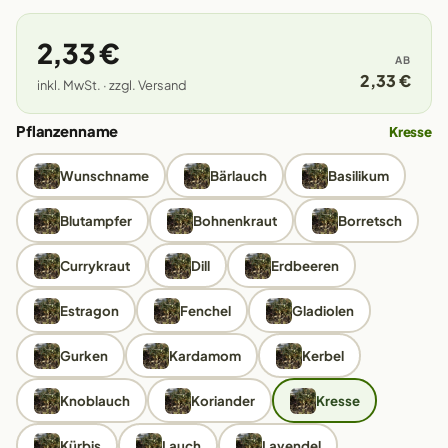
2,33 €
AB
2,33 €
inkl. MwSt. · zzgl. Versand
Pflanzenname
Kresse
Wunschname
Bärlauch
Basilikum
Blutampfer
Bohnenkraut
Borretsch
Currykraut
Dill
Erdbeeren
Estragon
Fenchel
Gladiolen
Gurken
Kardamom
Kerbel
Knoblauch
Koriander
Kresse
Kürbis
Lauch
Lavendel