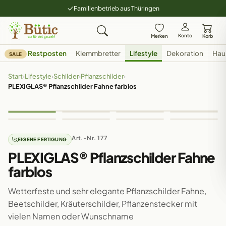
Familienbetrieb aus Thüringen
Konto
Merken
Korb
Restposten
Klemmbretter
Lifestyle
Dekoration
Hau
SALE
Start
›
Lifestyle
›
Schilder
›
Pflanzschilder
›
PLEXIGLAS® Pflanzschilder Fahne farblos
Art.-Nr. 177
EIGENE FERTIGUNG
PLEXIGLAS® Pflanzschilder Fahne
farblos
Wetterfeste und sehr elegante Pflanzschilder Fahne,
Beetschilder, Kräuterschilder, Pflanzenstecker mit
vielen Namen oder Wunschname