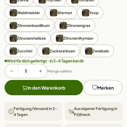
Waldmeister
Wermut
Ysop
Zitronenbasilikum
Zitronengras
Zitronenmelisse
Zitronenthymian
Zucchini
Zuckererbsen
Zwiebeln
Wird für dich gefertigt · in 2–4 Tagen bei dir
Menge wählen
In den Warenkorb
Merken
Fertigung/Versand in 2–
Aus eigener Fertigung in
4 Tagen
Pößneck