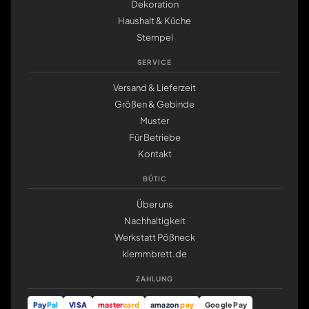
Dekoration
Haushalt & Küche
Stempel
SERVICE
Versand & Lieferzeit
Größen & Gebinde
Muster
Für Betriebe
Kontakt
BÜTIC
Über uns
Nachhaltigkeit
Werkstatt Pößneck
klemmbrett.de
ZAHLUNG
Pay
Pal
VISA
master
card
amazon
pay
Google Pay