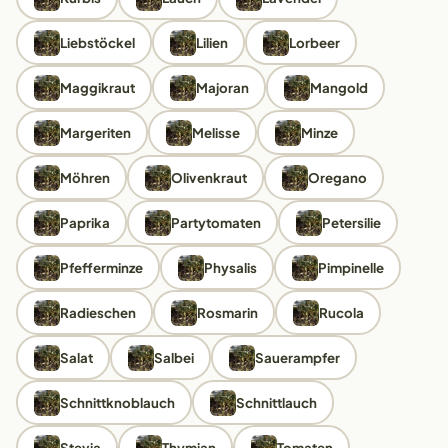
Liebstöckel
Lilien
Lorbeer
Maggikraut
Majoran
Mangold
Margeriten
Melisse
Minze
Möhren
Olivenkraut
Oregano
Paprika
Partytomaten
Petersilie
Pfefferminze
Physalis
Pimpinelle
Radieschen
Rosmarin
Rucola
Salat
Salbei
Sauerampfer
Schnittknoblauch
Schnittlauch
Stevia
Thymian
Tomaten