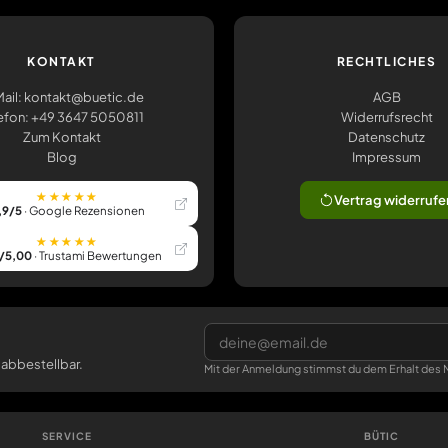
KONTAKT
RECHTLICHES
ail: kontakt@buetic.de
AGB
efon: +49 3647 5050811
Widerrufsrecht
Zum Kontakt
Datenschutz
Blog
Impressum
★★★★★
Vertrag widerrufe
,9/5
· Google Rezensionen
★★★★★
/5,00
· Trustami Bewertungen
 abbestellbar.
Mit der Anmeldung stimmst du dem Erhalt des N
SERVICE
BÜTIC