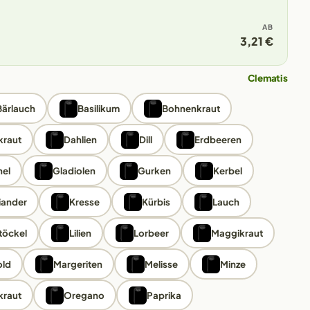
AB
3,21 €
Clematis
Bärlauch
Basilikum
Bohnenkraut
kraut
Dahlien
Dill
Erdbeeren
el
Gladiolen
Gurken
Kerbel
iander
Kresse
Kürbis
Lauch
töckel
Lilien
Lorbeer
Maggikraut
ld
Margeriten
Melisse
Minze
kraut
Oregano
Paprika