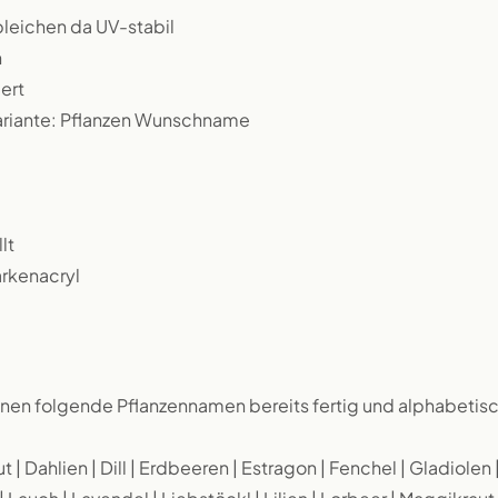
bleichen da UV-stabil
n
ert
Variante: Pflanzen Wunschname
lt
arkenacryl
en folgende Pflanzennamen bereits fertig und alphabetis
 | Dahlien | Dill | Erdbeeren | Estragon | Fenchel | Gladiolen 