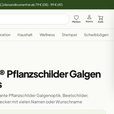
y
Versandkostenfrei ab 79 € (DE) · 99 € (AT)
Konto
Merken
Korb
ration
Haushalt
Wellness
Stempel
Schwibbögen
 Pflanzschilder Galgen
s
ante Pflanzschilder Galgenoptik, Beetschilder,
nstecker mit vielen Namen oder Wunschname