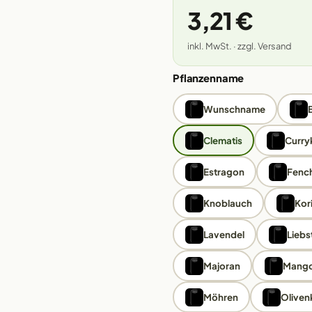
3,21 €
inkl. MwSt. · zzgl. Versand
Pflanzenname
Wunschname
Clematis
Curry
Estragon
Fench
Knoblauch
Kor
Lavendel
Liebs
Majoran
Mango
Möhren
Oliven