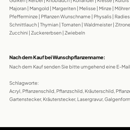
Gurken | Kerbel | Knoblauch | Koriander | Kresse | Kürbis 
Majoran | Mangold | Margeriten | Melisse | Minze | Möhren 
Pfefferminze | Pflanzen Wunschname | Physalis | Radiesch
Schnittlauch | Thymian | Tomaten | Waldmeister | Zitrone
Zucchini | Zuckererbsen | Zwiebeln
Nach dem Kauf bei Wunschpflanzenname:
Nach dem Kauf senden Sie bitte umgehend eine E-Mai
Schlagworte:
Acryl, Pflanzenschild, Pflanzschild, Kräuterschild, Pfl
Gartenstecker, Kräuterstecker, Lasergravur, Galgenform