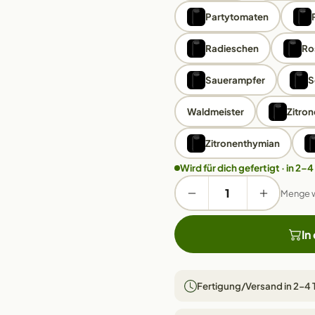
Partytomaten
Radieschen
Ro
Sauerampfer
S
Waldmeister
Zitro
Zitronenthymian
Wird für dich gefertigt · in 2–4
Menge 
In
Fertigung/Versand in 2–4