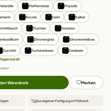
Petersilie
Pfefferminze
Physalis
smarin
Rucola
Salat
Salbei
chnittlauch
Thymian
Tomaten
nenbasilikum
Zitronengras
Zitronenmelisse
Zucchini
Zuckererbsen
Zwiebeln
 Tagen bei dir
wählen
 den Warenkorb
Merken
 Tagen
Aus eigener Fertigung in Pößneck