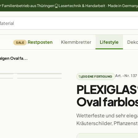
Familienbetrieb aus Thüringen
Lasertechnik & Handarbeit · Made in German
Restposten
Klemmbretter
Lifestyle
Deko
SALE
lgen Oval fa...
Art.-Nr. 137
EIGENE FERTIGUNG
PLEXIGLAS®
Oval farblo
Wetterfeste und sehr eleg
Kräuterschilder, Pflanze