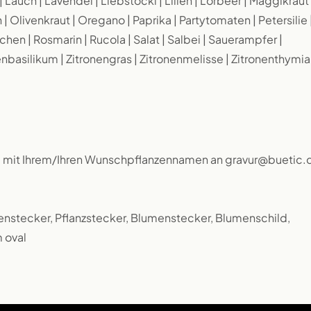
| Lauch | Lavendel | Liebstöckl | Lilien | Lorbeer | Maggikraut 
| Olivenkraut | Oregano | Paprika | Partytomaten | Petersilie 
en | Rosmarin | Rucola | Salat | Salbei | Sauerampfer |
nbasilikum | Zitronengras | Zitronenmelisse | Zitronenthymia
l mit Ihrem/Ihren Wunschpflanzennamen an gravur@buetic.
anzenstecker, Pflanzstecker, Blumenstecker, Blumenschild,
 oval