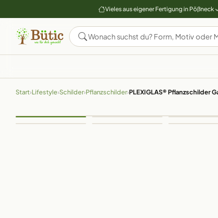
Vieles aus eigener Fertigung in Pößneck
Start
›
Lifestyle
›
Schilder
›
Pflanzschilder
›
PLEXIGLAS® Pflanzschilder Ga