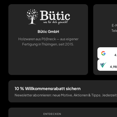
E-M
Tel
Bütic GmbH
Holzwaren aus Pößneck — aus eigener
Fertigung in Thüringen, seit 2015.
4
4,98
10 % Willkommensrabatt sichern
Newsletter abonnieren: neue Motive, Aktionen & Tipps. Jederzeit
ENTDECKEN