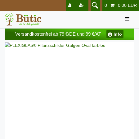
0
0,00 EUR
☰
Versandkostenfrei ab 79 €/DE und 99 €/AT
Info