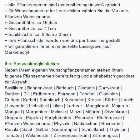
+ alle Pflanzennamen sind materialbedingt in weiß graviert
+ für Wunschnamen oder Leerschilder wählen Sie die Variante:
Pflanzen Wunschname
+ Gesamthöhe: ca.16,4cm
+ Gesamtbreite: ca.7,1cm
+ Schildfläche: ca. 5,8cm x 3,5cm
+ Ihre Pflanzschilder werden von uns per Laser hergestellt
+ wir garantieren Ihnen eine perfekte Lasergravur auf
Markenacryl
Ihre Auswahlmöglichkeiten:
Neben Ihrem eigenen Wunschpflanzennamen stehen Ihnen
folgende Pflanzennamen bereits fertig und alphabetisch geordnet
zur Auswahl:
Basilikum | Bohnenkraut | Bärlauch | Clematis | Currykraut |
Dahlien | Dill | Erdbeeren | Estragon | Fenchel | Gladiolen |
Gurken | Kerbel | Knoblauch | Koriander | Kresse | Kürbis | Lauch
| Lavendel | Liebstöckl | Lilien | Lorbeer | Maggikraut | Majoran |
Mangold | Margeriten | Melisse | Minze | Möhren | Olivenkraut |
Oregano | Paprika | Partytomaten | Petersilie | Pfefferminze |
Pflanzen Wunschname | Physalis | Radieschen | Rosmarin |
Rucola | Salat | Salbei | Sauerampfer | Schnittlauch | Thymian |
Tomaten | Waldmeister | Zitronenbasilikum | Zitronengras |