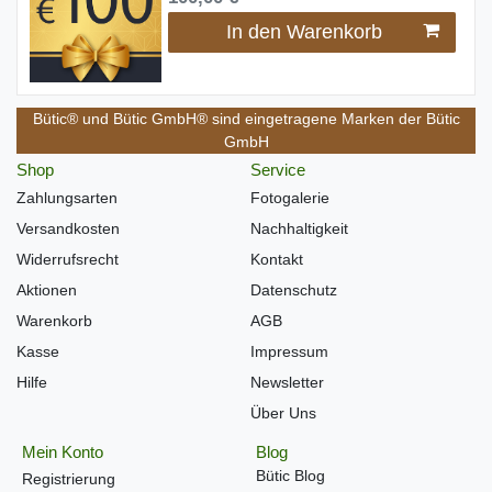
In den Warenkorb
Bütic® und Bütic GmbH® sind eingetragene Marken der Bütic
GmbH
Shop
Service
Zahlungsarten
Fotogalerie
Versandkosten
Nachhaltigkeit
Widerrufsrecht
Kontakt
Aktionen
Datenschutz
Warenkorb
AGB
Kasse
Impressum
Hilfe
Newsletter
Über Uns
Mein Konto
Blog
Bütic Blog
Registrierung