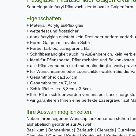
Sehr elegante Acryl Pflanzschilder in ovaler Galgenform.
Eigenschaften
+ Material: Acrylglas/Plexiglas
+ wetterfest und frostsicher
+ dank Acrylglas entsteht kein Rost oder andere Verfärb
+ Form: Galgen mit ovalem Schild
+ Farbe: farblos, transparent, klar
+ Schriftbeständigkeit auch im Außenbereich, kein Verble
+ ideal für Pflanzbeete, Pflanzschalen und Balkonkästen
+ alle Pflanzennamen sind materialbedingt in weiß gravie
+ für Wunschnamen oder Leerschilder wählen Sie die V
+ Gesamthöhe: ca.16,4cm
+ Gesamtbreite: ca.7,1cm
+ Schildfläche: ca. 5,8cm x 3,5cm
+ Ihre Pflanzschilder werden von uns per Laser hergestel
+ wir garantieren Ihnen eine perfekte Lasergravur auf M
Ihre Auswahlmöglichkeiten:
Neben Ihrem eigenen Wunschpflanzennamen stehen Ihnen
alphabetisch geordnet zur Auswahl:
Basilikum | Bohnenkraut | Bärlauch | Clematis | Currykraut
Gladiolen | Gurken | Kerbel | Knoblauch | Koriander | Kres