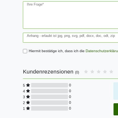
Ihre Frage*
Anhang - erlaubt ist jpg, png, svg, pdf, docx, doc, odt, zip
Hiermit bestätige ich, dass ich die
Daten­schutz­erklär
Kundenrezensionen
(0)
0
5
0
4
0
3
0
2
0
1