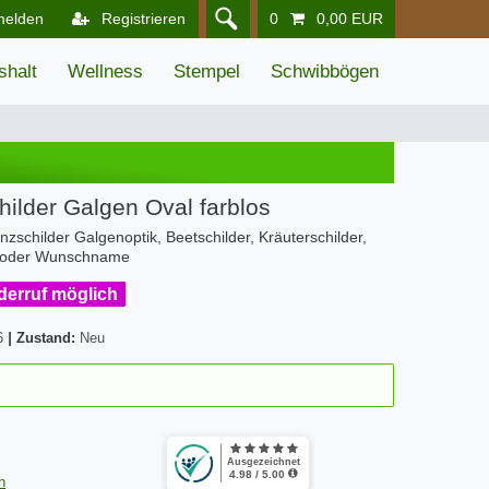
melden
Registrieren
0
0,00 EUR
shalt
Wellness
Stempel
Schwibbögen
lder Galgen Oval farblos
nzschilder Galgenoptik, Beetschilder, Kräuterschilder,
n oder Wunschname
iderruf möglich
6
|
Zustand:
Neu
n