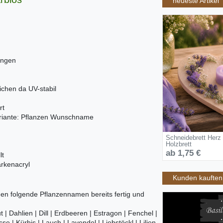
neueste Artikel
ungen
ichen da UV-stabil
rt
ariante: Pflanzen Wunschname
Schneidebrett Herz
Holzbrett
ab 1,75 €
lt
arkenacryl
Kunden kauften 
 folgende Pflanzennamen bereits fertig und
 | Dahlien | Dill | Erdbeeren | Estragon | Fenchel |
se | Kürbis | Lauch | Lavendel | Liebstöckl | Lilien