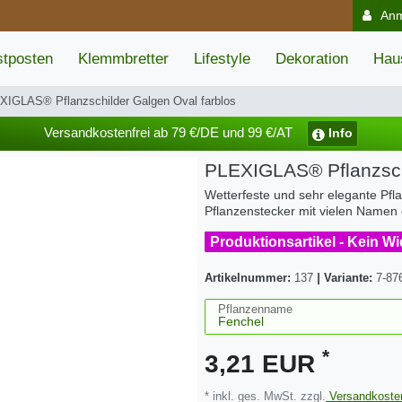
An
tposten
Klemmbretter
Lifestyle
Dekoration
Hau
XIGLAS® Pflanzschilder Galgen Oval farblos
Versandkostenfrei ab 79 €/DE und 99 €/AT
Info
PLEXIGLAS® Pflanzschi
Wetterfeste und sehr elegante Pfla
Pflanzenstecker mit vielen Name
Produktionsartikel - Kein W
Artikelnummer:
137
|
Variante:
7-87
Pflanzenname
*
3,21 EUR
* inkl. ges. MwSt. zzgl.
Versandkoste