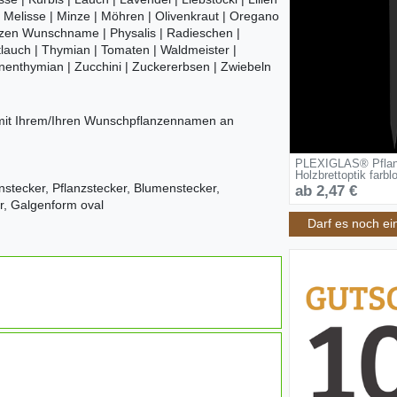
| Melisse | Minze | Möhren | Olivenkraut | Oregano
lanzen Wunschname | Physalis | Radieschen |
ttlauch | Thymian | Tomaten | Waldmeister |
ronenthymian | Zucchini | Zuckererbsen | Zwiebeln
 mit Ihrem/Ihren Wunschpflanzennamen an
PLEXIGLAS® Pflanz
Holzbrettoptik farbl
enstecker, Pflanzstecker, Blumenstecker,
ab 2,47 €
r, Galgenform oval
Darf es noch ei