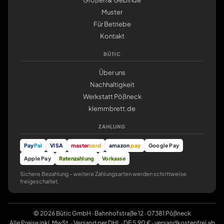
Größen & Gebinde
Muster
Für Betriebe
Kontakt
BÜTIC
Über uns
Nachhaltigkeit
Werkstatt Pößneck
klemmbrett.de
ZAHLUNG
Pay
Pal
VISA
master
card
amazon
pay
Google Pay
Apple Pay
Ratenzahlung
Vorkasse
Sichere Bezahlung – weitere Zahlungsarten werden schrittweise
freigeschaltet.
© 2026 Bütic GmbH · Bahnhofstraße 12 · 07381 Pößneck
Alle Preise inkl. MwSt. · Versand per DHL · DE 5,90 € · versandkostenfrei ab