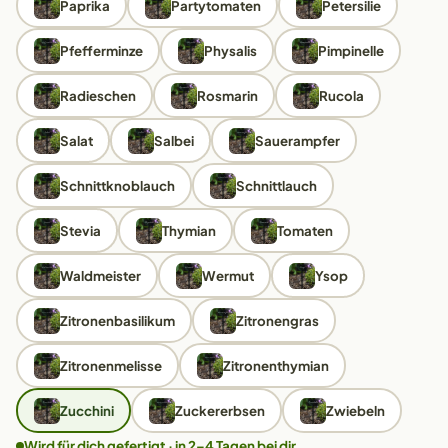
Paprika
Partytomaten
Petersilie
Pfefferminze
Physalis
Pimpinelle
Radieschen
Rosmarin
Rucola
Salat
Salbei
Sauerampfer
Schnittknoblauch
Schnittlauch
Stevia
Thymian
Tomaten
Waldmeister
Wermut
Ysop
Zitronenbasilikum
Zitronengras
Zitronenmelisse
Zitronenthymian
Zucchini
Zuckererbsen
Zwiebeln
Wird für dich gefertigt · in 2–4 Tagen bei dir