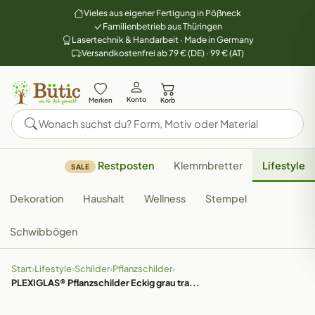
Vieles aus eigener Fertigung in Pößneck
Familienbetrieb aus Thüringen
Lasertechnik & Handarbeit · Made in Germany
Versandkostenfrei ab 79 € (DE) · 99 € (AT)
Konto
Merken
Korb
Restposten
Klemmbretter
Lifestyle
SALE
Dekoration
Haushalt
Wellness
Stempel
Schwibbögen
Start
›
Lifestyle
›
Schilder
›
Pflanzschilder
›
PLEXIGLAS® Pflanzschilder Eckig grau tra...