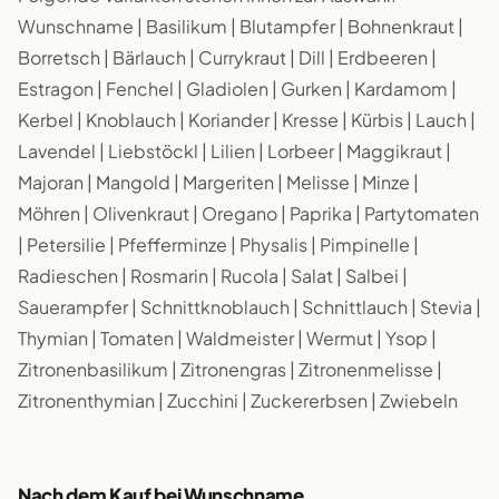
Wunschname | Basilikum | Blutampfer | Bohnenkraut |
Borretsch | Bärlauch | Currykraut | Dill | Erdbeeren |
Estragon | Fenchel | Gladiolen | Gurken | Kardamom |
Kerbel | Knoblauch | Koriander | Kresse | Kürbis | Lauch |
Lavendel | Liebstöckl | Lilien | Lorbeer | Maggikraut |
Majoran | Mangold | Margeriten | Melisse | Minze |
Möhren | Olivenkraut | Oregano | Paprika | Partytomaten
| Petersilie | Pfefferminze | Physalis | Pimpinelle |
Radieschen | Rosmarin | Rucola | Salat | Salbei |
Sauerampfer | Schnittknoblauch | Schnittlauch | Stevia |
Thymian | Tomaten | Waldmeister | Wermut | Ysop |
Zitronenbasilikum | Zitronengras | Zitronenmelisse |
Zitronenthymian | Zucchini | Zuckererbsen | Zwiebeln
Nach dem Kauf bei Wunschname