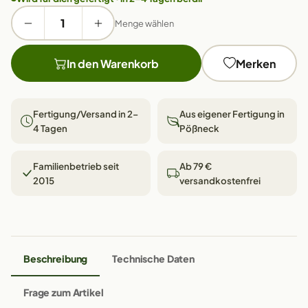
Menge wählen
In den Warenkorb
Merken
Fertigung/Versand in 2–
Aus eigener Fertigung in
4 Tagen
Pößneck
Familienbetrieb seit
Ab 79 €
2015
versandkostenfrei
Beschreibung
Technische Daten
Frage zum Artikel