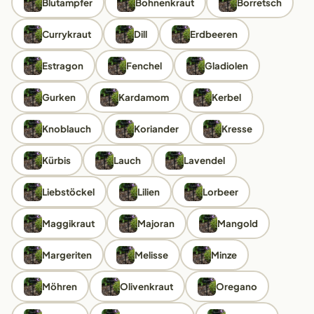
Blutampfer
Bohnenkraut
Borretsch
Currykraut
Dill
Erdbeeren
Estragon
Fenchel
Gladiolen
Gurken
Kardamom
Kerbel
Knoblauch
Koriander
Kresse
Kürbis
Lauch
Lavendel
Liebstöckel
Lilien
Lorbeer
Maggikraut
Majoran
Mangold
Margeriten
Melisse
Minze
Möhren
Olivenkraut
Oregano