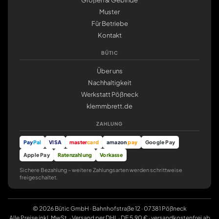
Größen & Gebinde
Muster
Für Betriebe
Kontakt
BÜTIC
Über uns
Nachhaltigkeit
Werkstatt Pößneck
klemmbrett.de
ZAHLUNG
Pay
Pal
VISA
master
card
amazon
pay
Google Pay
Apple Pay
Ratenzahlung
Vorkasse
Sichere Bezahlung – weitere Zahlungsarten werden schrittweise
freigeschaltet.
© 2026 Bütic GmbH · Bahnhofstraße 12 · 07381 Pößneck
Alle Preise inkl. MwSt. · Versand per DHL · DE 5,90 € · versandkostenfrei ab