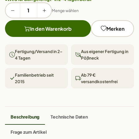
Menge wählen
In den Warenkorb
Merken
Fertigung/Versand in 2–
Aus eigener Fertigung in
4 Tagen
Pößneck
Familienbetrieb seit
Ab 79 €
2015
versandkostenfrei
Beschreibung
Technische Daten
Frage zum Artikel