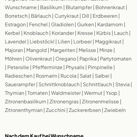
Wunschname | Basilikum | Blutampfer | Bohnenkraut |
Borretsch | Bärlauch | Currykraut | Dill | Erdbeeren |
Estragon | Fenchel | Gladiolen | Gurken | Kardamom |
Kerbel | Knoblauch | Koriander | Kresse | Kürbis | Lauch |
Lavendel | Liebstöckl | Lilien | Lorbeer | Maggikraut |
Majoran | Mangold | Margeriten | Melisse | Minze |
Möhren | Olivenkraut | Oregano | Paprika | Partytomaten
| Petersilie | Pfefferminze | Physalis | Pimpinelle |
Radieschen | Rosmarin | Rucola | Salat | Salbei |
Sauerampfer | Schnittknoblauch | Schnittlauch | Stevia |
Thymian | Tomaten | Waldmeister | Wermut | Ysop |
Zitronenbasilikum | Zitronengras | Zitronenmelisse |
Zitronenthymian | Zucchini | Zuckererbsen | Zwiebeln
Nach dem Kauf bei Wunschname