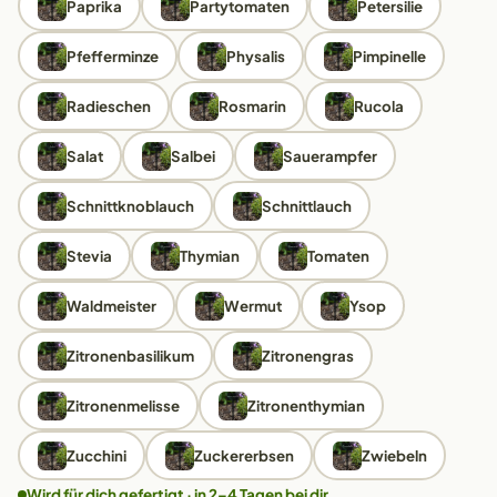
Paprika
Partytomaten
Petersilie
Pfefferminze
Physalis
Pimpinelle
Radieschen
Rosmarin
Rucola
Salat
Salbei
Sauerampfer
Schnittknoblauch
Schnittlauch
Stevia
Thymian
Tomaten
Waldmeister
Wermut
Ysop
Zitronenbasilikum
Zitronengras
Zitronenmelisse
Zitronenthymian
Zucchini
Zuckererbsen
Zwiebeln
Wird für dich gefertigt · in 2–4 Tagen bei dir