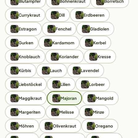
Blutampfer
Bohnenkraut
Borretsch
Currykraut
Dill
Erdbeeren
Estragon
Fenchel
Gladiolen
Gurken
Kardamom
Kerbel
Knoblauch
Koriander
Kresse
Kürbis
Lauch
Lavendel
Liebstöckel
Lilien
Lorbeer
Maggikraut
Majoran
Mangold
Margeriten
Melisse
Minze
Möhren
Olivenkraut
Oregano