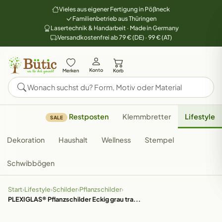
Vieles aus eigener Fertigung in Pößneck
Familienbetrieb aus Thüringen
Lasertechnik & Handarbeit · Made in Germany
Versandkostenfrei ab 79 € (DE) · 99 € (AT)
Konto
Merken
Korb
Restposten
Klemmbretter
Lifestyle
SALE
Dekoration
Haushalt
Wellness
Stempel
Schwibbögen
Start
›
Lifestyle
›
Schilder
›
Pflanzschilder
›
PLEXIGLAS® Pflanzschilder Eckig grau tra...