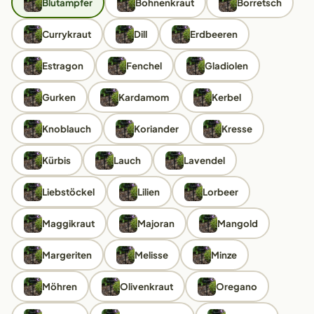
Blutampfer
Bohnenkraut
Borretsch
Currykraut
Dill
Erdbeeren
Estragon
Fenchel
Gladiolen
Gurken
Kardamom
Kerbel
Knoblauch
Koriander
Kresse
Kürbis
Lauch
Lavendel
Liebstöckel
Lilien
Lorbeer
Maggikraut
Majoran
Mangold
Margeriten
Melisse
Minze
Möhren
Olivenkraut
Oregano