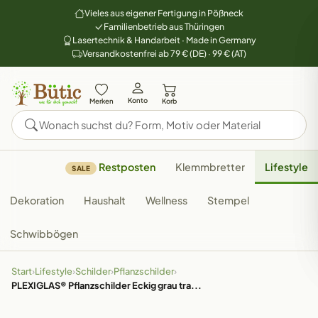
Vieles aus eigener Fertigung in Pößneck
Familienbetrieb aus Thüringen
Lasertechnik & Handarbeit · Made in Germany
Versandkostenfrei ab 79 € (DE) · 99 € (AT)
Konto
Merken
Korb
Restposten
Klemmbretter
Lifestyle
SALE
Dekoration
Haushalt
Wellness
Stempel
Schwibbögen
Start
›
Lifestyle
›
Schilder
›
Pflanzschilder
›
PLEXIGLAS® Pflanzschilder Eckig grau tra...