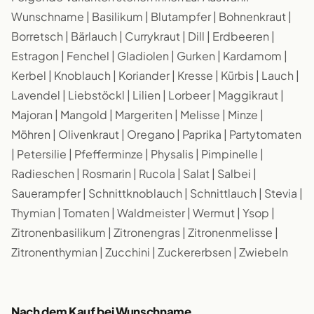
Wunschname | Basilikum | Blutampfer | Bohnenkraut |
Borretsch | Bärlauch | Currykraut | Dill | Erdbeeren |
Estragon | Fenchel | Gladiolen | Gurken | Kardamom |
Kerbel | Knoblauch | Koriander | Kresse | Kürbis | Lauch |
Lavendel | Liebstöckl | Lilien | Lorbeer | Maggikraut |
Majoran | Mangold | Margeriten | Melisse | Minze |
Möhren | Olivenkraut | Oregano | Paprika | Partytomaten
| Petersilie | Pfefferminze | Physalis | Pimpinelle |
Radieschen | Rosmarin | Rucola | Salat | Salbei |
Sauerampfer | Schnittknoblauch | Schnittlauch | Stevia |
Thymian | Tomaten | Waldmeister | Wermut | Ysop |
Zitronenbasilikum | Zitronengras | Zitronenmelisse |
Zitronenthymian | Zucchini | Zuckererbsen | Zwiebeln
Nach dem Kauf bei Wunschname