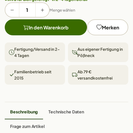
Menge wählen
In den Warenkorb
Merken
Fertigung/Versand in 2–
Aus eigener Fertigung in
4 Tagen
Pößneck
Familienbetrieb seit
Ab 79 €
2015
versandkostenfrei
Beschreibung
Technische Daten
Frage zum Artikel