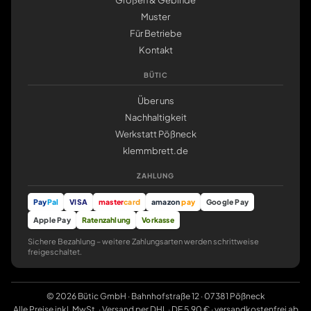
Größen & Gebinde
Muster
Für Betriebe
Kontakt
BÜTIC
Über uns
Nachhaltigkeit
Werkstatt Pößneck
klemmbrett.de
ZAHLUNG
Pay
Pal
VISA
master
card
amazon
pay
Google Pay
Apple Pay
Ratenzahlung
Vorkasse
Sichere Bezahlung – weitere Zahlungsarten werden schrittweise
freigeschaltet.
© 2026 Bütic GmbH · Bahnhofstraße 12 · 07381 Pößneck
Alle Preise inkl. MwSt. · Versand per DHL · DE 5,90 € · versandkostenfrei ab