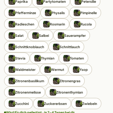
Paprika
Partytomaten
Petersilie
Pfefferminze
Physalis
Pimpinelle
Radieschen
Rosmarin
Rucola
Salat
Salbei
Sauerampfer
Schnittknoblauch
Schnittlauch
Stevia
Thymian
Tomaten
Waldmeister
Wermut
Ysop
Zitronenbasilikum
Zitronengras
Zitronenmelisse
Zitronenthymian
Zucchini
Zuckererbsen
Zwiebeln
Wird für dich gefertigt · in 2–4 Tagen bei dir