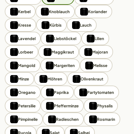
Kerbel
Knoblauch
Koriander
Kresse
Kürbis
Lauch
Lavendel
Liebstöckel
Lilien
Lorbeer
Maggikraut
Majoran
Mangold
Margeriten
Melisse
Minze
Möhren
Olivenkraut
Oregano
Paprika
Partytomaten
Petersilie
Pfefferminze
Physalis
Pimpinelle
Radieschen
Rosmarin
Rucola
Salat
Salbei