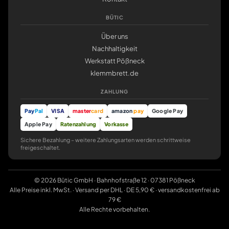
BÜTIC
Über uns
Nachhaltigkeit
Werkstatt Pößneck
klemmbrett.de
ZAHLUNG
Pay
Pal
VISA
master
card
amazon
pay
Google Pay
Apple Pay
Ratenzahlung
Vorkasse
Sichere Bezahlung – weitere Zahlungsarten werden schrittweise
freigeschaltet.
© 2026 Bütic GmbH · Bahnhofstraße 12 · 07381 Pößneck
Alle Preise inkl. MwSt. · Versand per DHL · DE 5,90 € · versandkostenfrei ab
79 €
Alle Rechte vorbehalten.