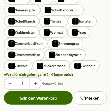
Sauerampfer
Schnittknoblauch
Schnittlauch
Thymian
Tomaten
Waldmeister
Wermut
Ysop
Zitronenbasilikum
Zitronengras
Zitronenmelisse
Zitronenthymian
Zucchini
Zuckererbsen
Zwiebeln
Wird für dich gefertigt · in 2–4 Tagen bei dir
Menge wählen
In den Warenkorb
Merken