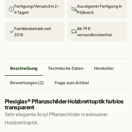
Fertigung/Versand in 2–
Aus eigener Fertigung in
4 Tagen
Pößneck
Familienbetrieb seit
Ab 79 €
2015
versandkostenfrei
Beschreibung
Technische Daten
Hersteller
Bewertungen (2)
Frage zum Artikel
Plexiglas® Pflanzschilder Holzbrettoptik farblos
transparent
Sehr elegante Acryl Pflanzschilder in exklusiver
Holzbrettoptik.