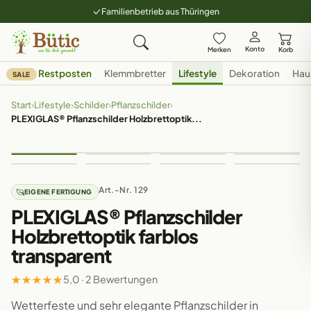
Familienbetrieb aus Thüringen
Konto
Merken
Korb
Restposten
Klemmbretter
Lifestyle
Dekoration
Hau
SALE
Start
›
Lifestyle
›
Schilder
›
Pflanzschilder
›
PLEXIGLAS® Pflanzschilder Holzbrettoptik...
Art.-Nr. 129
EIGENE FERTIGUNG
PLEXIGLAS® Pflanzschilder
Holzbrettoptik farblos
transparent
★
★
★
★
★
5,0 · 2 Bewertungen
Wetterfeste und sehr elegante Pflanzschilder in