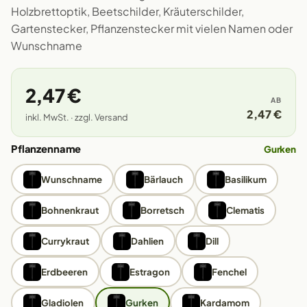
Holzbrettoptik, Beetschilder, Kräuterschilder,
Gartenstecker, Pflanzenstecker mit vielen Namen oder
Wunschname
2,47 €
AB
2,47 €
inkl. MwSt. · zzgl. Versand
Pflanzenname
Gurken
Wunschname
Bärlauch
Basilikum
Bohnenkraut
Borretsch
Clematis
Currykraut
Dahlien
Dill
Erdbeeren
Estragon
Fenchel
Gladiolen
Gurken
Kardamom