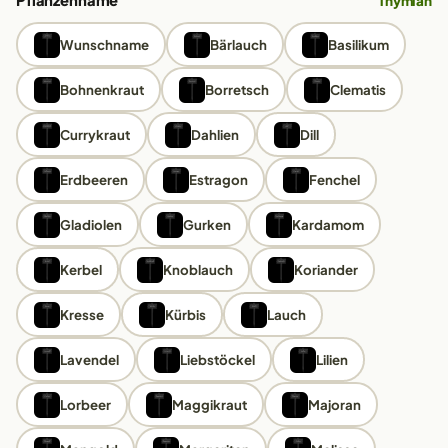
Pflanzenname
Thymian
Wunschname
Bärlauch
Basilikum
Bohnenkraut
Borretsch
Clematis
Currykraut
Dahlien
Dill
Erdbeeren
Estragon
Fenchel
Gladiolen
Gurken
Kardamom
Kerbel
Knoblauch
Koriander
Kresse
Kürbis
Lauch
Lavendel
Liebstöckel
Lilien
Lorbeer
Maggikraut
Majoran