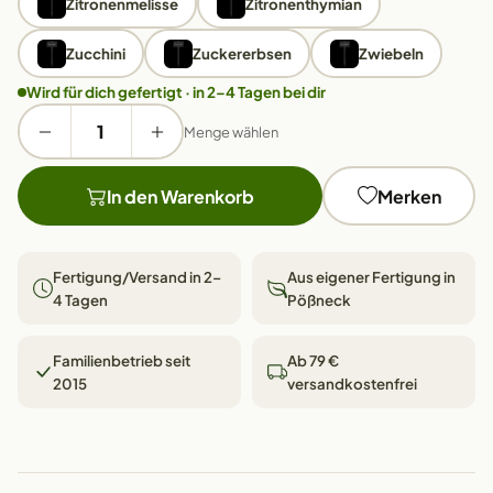
Zitronenmelisse
Zitronenthymian
Zucchini
Zuckererbsen
Zwiebeln
Wird für dich gefertigt · in 2–4 Tagen bei dir
Menge wählen
In den Warenkorb
Merken
Fertigung/Versand in 2–
Aus eigener Fertigung in
4 Tagen
Pößneck
Familienbetrieb seit
Ab 79 €
2015
versandkostenfrei