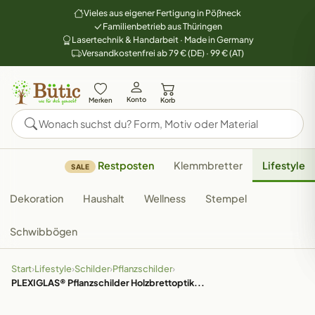
Vieles aus eigener Fertigung in Pößneck
Familienbetrieb aus Thüringen
Lasertechnik & Handarbeit · Made in Germany
Versandkostenfrei ab 79 € (DE) · 99 € (AT)
Konto
Merken
Korb
Restposten
Klemmbretter
Lifestyle
SALE
Dekoration
Haushalt
Wellness
Stempel
Schwibbögen
Start
›
Lifestyle
›
Schilder
›
Pflanzschilder
›
PLEXIGLAS® Pflanzschilder Holzbrettoptik...