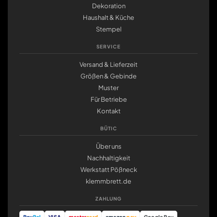
Dekoration
Haushalt & Küche
Stempel
SERVICE
Versand & Lieferzeit
Größen & Gebinde
Muster
Für Betriebe
Kontakt
BÜTIC
Über uns
Nachhaltigkeit
Werkstatt Pößneck
klemmbrett.de
ZAHLUNG
Pay
Pal
VISA
master
card
amazon
pay
Google Pay