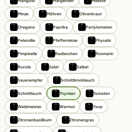
Mangold
Margeriten
Melisse
Minze
Möhren
Olivenkraut
Oregano
Paprika
Partytomaten
Petersilie
Pfefferminze
Physalis
Pimpinelle
Radieschen
Rosmarin
Rucola
Salat
Salbei
Sauerampfer
Schnittknoblauch
Schnittlauch
Thymian
Tomaten
Waldmeister
Wermut
Ysop
Zitronenbasilikum
Zitronengras