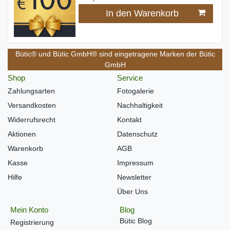
In den Warenkorb
Bütic® und Bütic GmbH® sind eingetragene Marken der Bütic
GmbH
Shop
Service
Zahlungsarten
Fotogalerie
Versandkosten
Nachhaltigkeit
Widerrufsrecht
Kontakt
Aktionen
Datenschutz
Warenkorb
AGB
Kasse
Impressum
Hilfe
Newsletter
Über Uns
Mein Konto
Blog
Bütic Blog
Registrierung