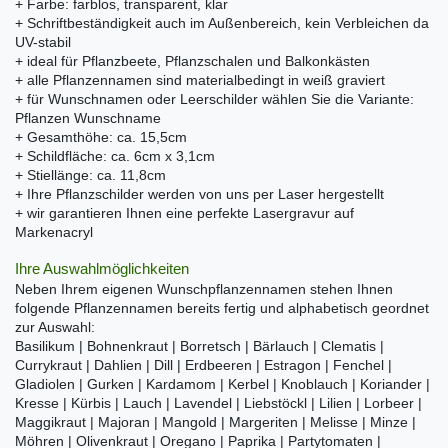
+ Farbe: farblos, transparent, klar
+ Schriftbeständigkeit auch im Außenbereich, kein Verbleichen da
UV-stabil
+ ideal für Pflanzbeete, Pflanzschalen und Balkonkästen
+ alle Pflanzennamen sind materialbedingt in weiß graviert
+ für Wunschnamen oder Leerschilder wählen Sie die Variante:
Pflanzen Wunschname
+ Gesamthöhe: ca. 15,5cm
+ Schildfläche: ca. 6cm x 3,1cm
+ Stiellänge: ca. 11,8cm
+ Ihre Pflanzschilder werden von uns per Laser hergestellt
+ wir garantieren Ihnen eine perfekte Lasergravur auf
Markenacryl
Ihre Auswahlmöglichkeiten
Neben Ihrem eigenen Wunschpflanzennamen stehen Ihnen
folgende Pflanzennamen bereits fertig und alphabetisch geordnet
zur Auswahl:
Basilikum | Bohnenkraut | Borretsch | Bärlauch | Clematis |
Currykraut | Dahlien | Dill | Erdbeeren | Estragon | Fenchel |
Gladiolen | Gurken | Kardamom | Kerbel | Knoblauch | Koriander |
Kresse | Kürbis | Lauch | Lavendel | Liebstöckl | Lilien | Lorbeer |
Maggikraut | Majoran | Mangold | Margeriten | Melisse | Minze |
Möhren | Olivenkraut | Oregano | Paprika | Partytomaten |