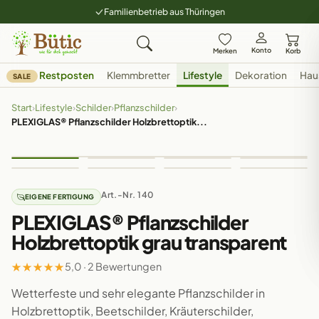
Familienbetrieb aus Thüringen
Konto
Merken
Korb
Restposten
Klemmbretter
Lifestyle
Dekoration
Hau
SALE
Start
›
Lifestyle
›
Schilder
›
Pflanzschilder
›
PLEXIGLAS® Pflanzschilder Holzbrettoptik...
Art.-Nr. 140
EIGENE FERTIGUNG
PLEXIGLAS® Pflanzschilder
Holzbrettoptik grau transparent
★
★
★
★
★
5,0 · 2 Bewertungen
Wetterfeste und sehr elegante Pflanzschilder in
Holzbrettoptik, Beetschilder, Kräuterschilder,