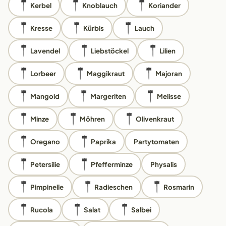
Kerbel
Knoblauch
Koriander
Kresse
Kürbis
Lauch
Lavendel
Liebstöckel
Lilien
Lorbeer
Maggikraut
Majoran
Mangold
Margeriten
Melisse
Minze
Möhren
Olivenkraut
Oregano
Paprika
Partytomaten
Petersilie
Pfefferminze
Physalis
Pimpinelle
Radieschen
Rosmarin
Rucola
Salat
Salbei