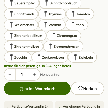
Sauerampfer
Schnittknoblauch
Schnittlauch
Thymian
Tomaten
Waldmeister
Wermut
Ysop
Zitronenbasilikum
Zitronengras
Zitronenmelisse
Zitronenthymian
Zucchini
Zuckererbsen
Zwiebeln
Wird für dich gefertigt · in 2–4 Tagen bei dir
Menge wählen
In den Warenkorb
Merken
Fertigung/Versand in 2–
Aus eigener Fertigung in