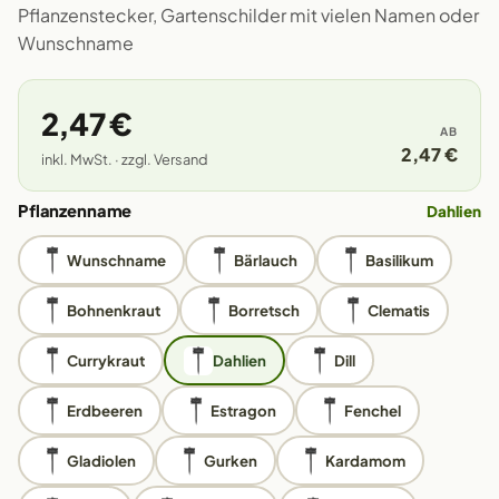
Pflanzenstecker, Gartenschilder mit vielen Namen oder
Wunschname
2,47 €
AB
2,47 €
inkl. MwSt. · zzgl. Versand
Pflanzenname
Dahlien
Wunschname
Bärlauch
Basilikum
Bohnenkraut
Borretsch
Clematis
Currykraut
Dahlien
Dill
Erdbeeren
Estragon
Fenchel
Gladiolen
Gurken
Kardamom